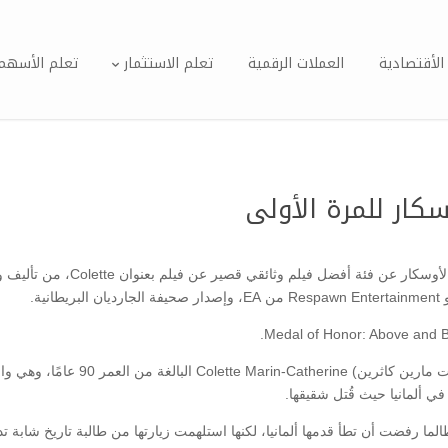
الأقتصادية
العملات الرقمية
تعلم الاستثمار
تعلم الأسهم
كار للمرة الأولى
ويروي Colette – الذي تبلغ مدته 24 دق
في ألمانيا حيث قُتل شقيقها.
 إلى ألمانيا للمرة الأولى منذ 74 عامًا، ولطالما رفضت أن تطأ قدمها ألمانيا، لكنها استلهمت زيارتها من 