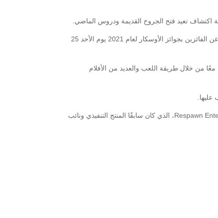
حلة اكتشاف تعيد فتح الجروح القديمة ودروس الماضي.
وتم اختيار Colette كواحد من 5 أفلام تم ترشيحها في فئة المواد الوثائقية القصيرة لجوائز الأوسكار الـ93، ومن المفترض أن يتم الإعلان عن الفائزين بجوائز الأوسكار لعام 2021 يوم الأحد 25
 الفيديو والتاريخ معًا من خلال طريقة اللعب والعديد من الأفلام
ويشرف على إخراج لعبة Medal of Honor: Above and Beyond المخرج الإبداعي (بيتر هيرشمان) Peter Hirschmann من Respawn Entertainment، الذي كان سابقًا المنتج التنفيذي ونائب