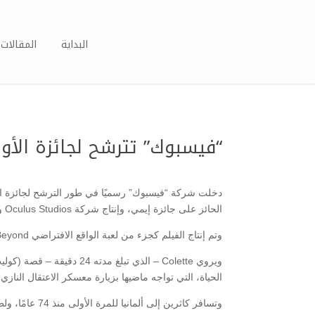
البداية
المقالات 
“فيسبوك” تترشح لجائزة الأوس
الحائز على جائزة إيمي، وإنتاج شركة Oculus Studios و Respawn Entertainment من EA، وإصدار صحيفة الجارديان البريطانية.
وتم إنتاج الفيلم كجزء من لعبة الواقع الافتراضي Medal of Honor: Above and Beyond.
الحياة، التي تواجه ماضيها بزيارة معسكر الاعتقال النازي 
وتسافر كاثرين