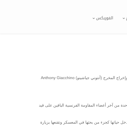
الفوريكس
دخلت شركة “فيسبوك” رسميًا في طور الترشح لجائزة الأوسكار عن فئة أفضل فيلم وثائقي قصير عن فيلم بعنوان Colette، من تأليف وإخراج المخرج (أنتوني جياشينو) Anthony Giacchino
يقة – قصة (كوليت مارين كاثرين) Colette Marin-Catherine البالغة من العمر 90 عامًا، وهي واحدة من آخر أعضاء المقاومة الفرنسية الباقين على قيد
طالبة تاريخ شابة تدخل حياتها كجزء من بحثها في المعسكر وتقنعها بزيارة