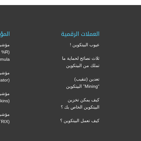
العملات الرقمية
المؤ
عيوب البيتكوين !
مؤشر 
’s %R
ثلاث نصائح لحماية ما
mula)
تملك من البيتكوين
مؤشر 
تعدين (تنقيب)
(Volume oscillator)
“Mining” البيتكوين
مؤشر 
كيف يمكن تخزين
(Volatility Chaikins)
البيتكوين الخاص بك ؟
مؤشر
كيف تعمل البيتكوين ؟
(TRIX)