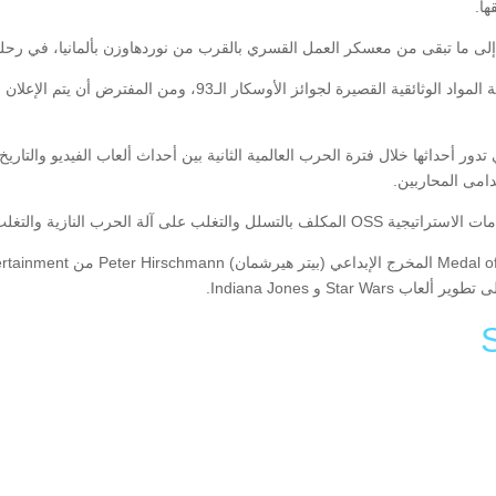
ابة إلى ما تبقى من معسكر العمل القسري بالقرب من نوردهاوزن بألمانيا، في ر
لعبة Medal of Honor: Above and Beyond التي تدور أحداثها خلال فترة الحرب العالمية الثانية بين أحداث ألعاب
آلة الحرب النازية والتغلب عليها.
Li
F