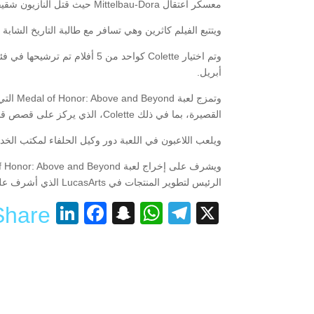
معسكر اعتقال Mittelbau-Dora حيث قتل النازيون شقيقها.
ويتتبع الفيلم كاثرين وهي تسافر مع طالبة التاريخ الش
أبريل.
وتمزج 
القصيرة، بما في ذلك Colette، الذي يركز على قصص قدامى المحاربين.
ويلعب اللاعبون في اللعبة دور وكيل الحلفاء لمكتب الخدمات الاستراتيجية OSS المكلف بالتسلل والتغلب على 
الرئيس لتطوير المنتجات في LucasArts الذي أشرف على تطوير ألعاب Star Wars و Indiana Jones.
nkedIn
acebook
Snapchat
WhatsApp
Telegram
X
Share