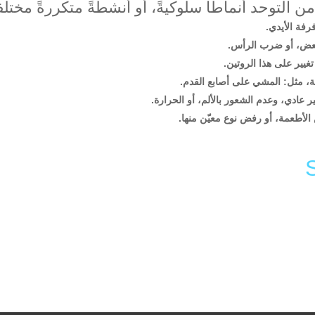
 التوحد أنماطاً سلوكيةً، أو أنشطةً متكررةً مختلف
رفة الأيدي.
العض، أو ضرب الرأس.
يير على هذا الروتين.
ة، مثل: المشي على أصابع القدم.
عادي، وعدم الشعور بالألم، أو الحرارة.
 الأطعمة، أو رفض نوع معيّن منها.
Li
F