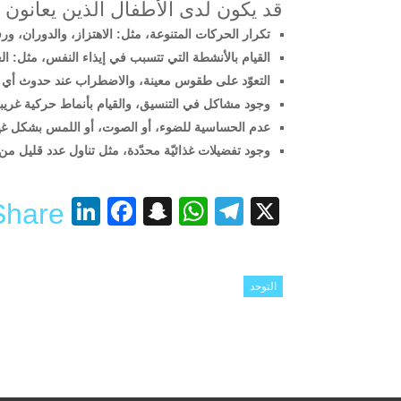
قد يكون لدى الأطفال الذين يعانون من
تكرار الحركات المتنوعة، مثل: الاهتزاز، والدوران، ورف
القيام بالأنشطة التي تتسبب في إيذاء النفس، مثل: 
التعوّد على طقوس معينة، والاضطراب عند حدوث أي تغ
وجود مشاكل في التنسيق، والقيام بأنماط حركية غريب
عدم الحساسية للضوء، أو الصوت، أو اللمس بشكل غير 
وجود تفضيلات غذائيّة محدّدة، مثل تناول عدد قليل من
nkedIn
acebook
Snapchat
WhatsApp
Telegram
X
Share
التوحد