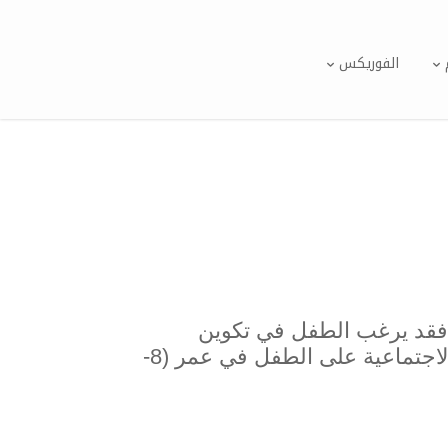
الفوريكس
 فقد يرغب الطفل في تكوين
علاقات وثيقة مع غيره، ولكنه لا يعرف كيف يفعل ذلك عادةً، كما تظهر بعض الأعراض الاجتماعية على الطفل في عمر (8-