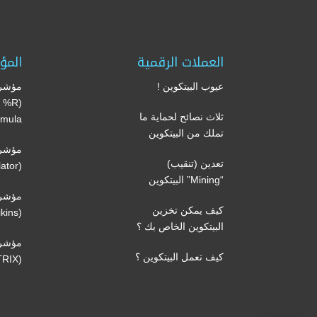
العملات الرقمية
المؤ
عيوب البيتكوين !
مؤشر 
’s %R
ثلاث نصائح لحماية ما
mula)
تملك من البيتكوين
مؤشر 
تعدين (تنقيب)
(Volume oscillator)
“Mining” البيتكوين
مؤشر 
كيف يمكن تخزين
(Volatility Chaikins)
البيتكوين الخاص بك ؟
مؤشر
كيف تعمل البيتكوين ؟
(TRIX)