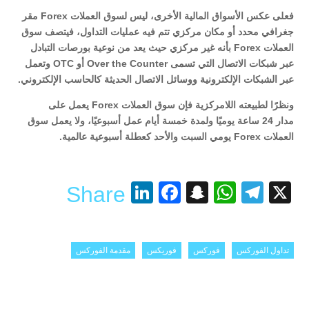
فعلى عكس الأسواق المالية الأخرى، ليس لسوق العملات Forex مقر
جغرافي محدد أو مكان مركزي تتم فيه عمليات التداول، فيتصف سوق
العملات Forex بأنه غير مركزي حيث يعد من نوعية بورصات التبادل
عبر شبكات الاتصال التي تسمى Over the Counter أو OTC وتعمل
عبر الشبكات الإلكترونية ووسائل الاتصال الحديثة كالحاسب الإلكتروني.
ونظرًا لطبيعته اللامركزية فإن سوق العملات Forex يعمل على
مدار 24 ساعة يوميًا ولمدة خمسة أيام عمل أسبوعيًا، ولا يعمل سوق
العملات Forex يومي السبت والأحد كعطلة أسبوعية عالمية.
LinkedIn
Facebook
Snapchat
WhatsApp
Telegram
X
Share
تداول الفوركس
فوركس
فوريكس
مقدمة الفوركس