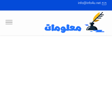
info@info4u.net