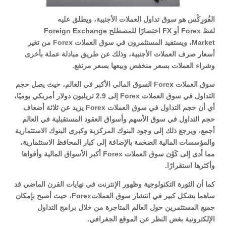
الفُورِكْس هو سوق تداول العملات الأجنبية، ويطلق عليه
لفظ Forex أو FX اختصارًا للمصطلح Foreign Exchange
Market، ويستفيد المستثمرون في سوق العملات Forex من تغير
أسعار صرف العملات الأجنبية، وذلك عن طريق مبادلة عملة بأخرى
وشراء العملات بسعر منخفض وبيعها بسعر مرتفع.
سوق العملات Forex السوق المالي الأكبر في العالم، حيث يصل حجم
التداول في سوق العملات Forex إلى 2.9 تريليون دولار أمريكي يوميًا،
أي أن حجم التداول في سوق العملات Forex يزيد عن ثلاثة أضعاف
حجم التداول في سوق الأسهم وأسواق العقود المستقبلية في العالم
أجمع، ويرجع ذلك إلى وجود البنوك المركزية وكبرى البنوك الاستثمارية
والمؤسسات المالية الضخمة بالإضافة إلى كبار المحافظ الاستثمارية،
مما أدى إلى كَوْن سوق العملات Forex أكبر الأسواق المالية وأقواها
وأكثرها استقرارًا.
كما أن الثورة التكنولوجية وظهور الإنترنت في نهايات القرن الماضي قد
ساهما بشكل كبير في انتشار سوق العملاتForex، حيث أصبح بإمكان
جميع المستثمرين حول العالم المتاجرة من خلال برامج التداول
الإلكترونية بغض النظر عن الموقع الجغرافي.