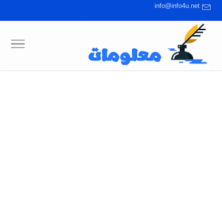
info@info4u.net