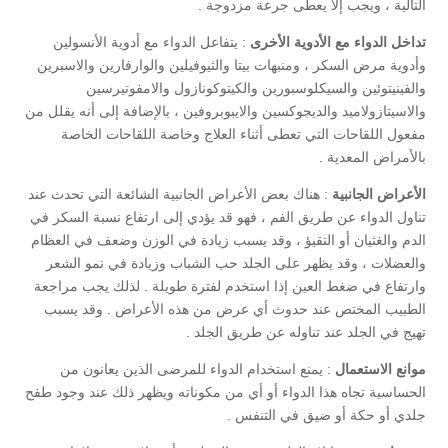
التالية ، ويجب إلا يعطى جرعة مزدوجة .
تداخل الدواء مع الأدوية الأخرى
: يتفاعل الدواء مع أدوية الأنسولين
وأدوية مرض السكر ، ومنبهات بيتا والثيوفيلين والوارفارين والاسبرين
والفينيتوئين والسيكلوسبورين والكيتوكونازول والامفوتيرسين
والاسيتازولاميد والديجوكسين والايبوبروفين ، بالإضافة إلى أنه يقلل من
مفعول اللقاحات التي تعطى أثناء العلاج وخاصة اللقاحات الخاصة
بالأمراض المعدية .
الأعراض الجانبية
: هناك بعض الأعراض الجانبية الشائعة التي تحدث عند
تناول الدواء عن طريق الفم ، فهو قد يؤدي إلى ارتفاع نسبة السكر في
الدم والغثيان أو التقيؤ ، وقد يسبب زيادة في الوزن وضعف في العظام
والعضلات ، وقد يظهر على الجلد حب الشباب وزيادة في نمو الشعر
وارتفاع في ضغط العين إذا استخدم لفترة طويلة . لذلك يجب مراجعة
الطبيب المختص عند حدوث أي عرض من هذه الأعراض . وقد يسبب
تهيج في الجلد عند تناوله عن طريق الجلد .
موانع الاستعمال
: يمنع استخدام الدواء للمرضى الذين يعانون من
الحساسية تجاه هذا الدواء أو أي من مكوناته ويظهر ذلك عند وجود طفح
جلدي أو حكة أو ضيق في التنفس .