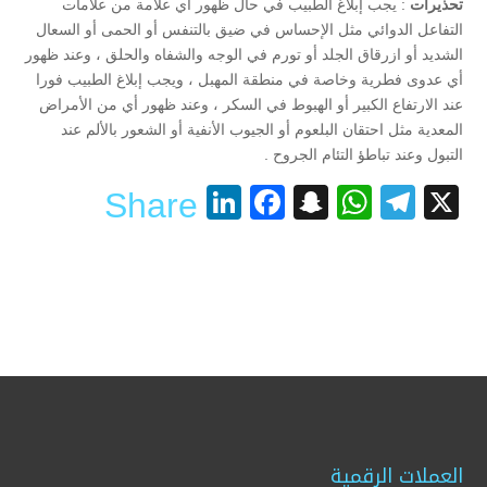
تحذيرات
: يجب إبلاغ الطبيب في حال ظهور أي علامة من علامات
التفاعل الدوائي مثل الإحساس في ضيق بالتنفس أو الحمى أو السعال
الشديد أو ازرقاق الجلد أو تورم في الوجه والشفاه والحلق ، وعند ظهور
أي عدوى فطرية وخاصة في منطقة المهبل ، ويجب إبلاغ الطبيب فورا
عند الارتفاع الكبير أو الهبوط في السكر ، وعند ظهور أي من الأمراض
المعدية مثل احتقان البلعوم أو الجيوب الأنفية أو الشعور بالألم عند
التبول وعند تباطؤ التئام الجروح .
LinkedIn
Facebook
Snapchat
WhatsApp
Telegram
X
Share
العملات الرقمية