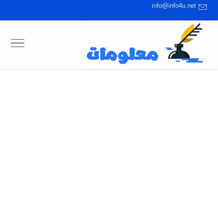
info@info4u.net