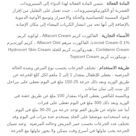
المادة الفعالة
: تنتمي المادة الفعالة لهذا الدواء إلى الستيرويدات
القشرية أو الكورتيكوستيرويدات ، حيث تعمل على التقليل من إفراز
المواد المسببة للحساسية والحكة والاحمرار وتوسع الأوعية الدموية
بالإضافة إلى أنها تحد من انتشار الكريات البيضاء إلى مكان الإصابة .
الأسماء التجارية
: الفاكورت كريم Alfacort Cream ، لوكويد كريم
Locoid Cream 0.1%، الفاكورت مرهم Alfacort Oint ، كريم كورتديرم
Cortiderm Cream ، هيدروكورت كريم للجلد Hydrocort Skin Cream
، توبيكورت كريم Topicort Cream .
طريقة الاستخدام
: تختلف الجرعات بحسب نوع المرض وشدة الحالة
المرضية ، يعطى للإطفال بمقدار 1 إلى 2 ملغم لكل كلغ للجرعة عن
طريق الوريد وبعد ذلك جرعة 25-150 ملغ في اليوم تعطى على مراحل
كل ست إلى ثمان ساعات .
وبالنسبة للبالغين يعطى الدواء بمقدار 100 ملغ عن طريق حقنة في
الوريد وبعد ذلك 300 ملغ في اليوم تعطى على فترات .
أما عند تناوله عن طريق الفم تؤخذ جرعة من 20-30 ملغ في اليوم .
وعند استخدامه موضعيا على الجلد يستخدم عدة مرات في اليوم وقد
تختلف عدد الجرعات بحسب عمر المريض وحالته المرضية . وعند نسيان
الجرعة يجب تناولها في أسرع وقت ممكن ولا يجوز تناولها مع الجرعة