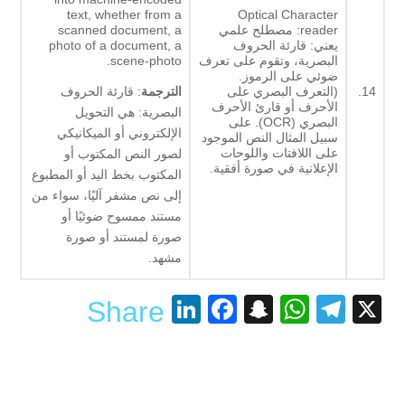
text, whether from a
Optical Character
reader: مصطلح علمي
scanned document, a
يعني: قارئة الحروف
photo of a document, a
البصرية، وتقوم على تعرف
scene-photo.
ضوئي على الرموز.
14.
(التعرف البصري على
الترجمة
: قارئة الحروف
الأحرف أو قارئ الأحرف
البصرية: هي التحويل
البصري (OCR). على
الإلكتروني أو الميكانيكي
سبيل المثال النص الموجود
على اللافتات واللوحات
لصور النص المكتوب أو
الإعلانية في صورة أفقية.
المكتوب بخط اليد أو المطبوع
إلى نص مشفر آليًا، سواء من
مستند ممسوح ضوئيًا أو
صورة لمستند أو صورة
مشهد.
LinkedIn
Facebook
Snapchat
WhatsApp
Telegram
X
Share