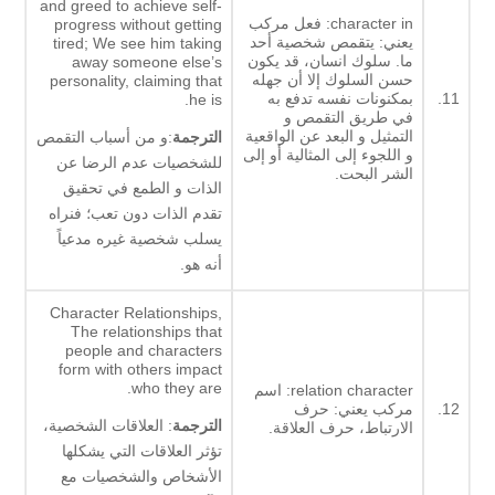
and greed to achieve self-
character in: فعل مركب
progress without getting
يعني: يتقمص شخصية أحد
tired; We see him taking
ما. سلوك انسان، قد يكون
away someone else’s
حسن السلوك إلا أن جهله
personality, claiming that
11.
بمكنونات نفسه تدفع به
he is.
في طريق التقمص و
التمثيل و البعد عن الواقعية
الترجمة
:و من أسباب التقمص
و اللجوء إلى المثالية أو إلى
للشخصيات عدم الرضا عن
الشر البحت.
الذات و الطمع في تحقيق
تقدم الذات دون تعب؛ فنراه
يسلب شخصية غيره مدعياً
أنه هو.
Character Relationships,
The relationships that
people and characters
form with others impact
who they are.
relation character: اسم
12.
مركب يعني: حرف
الترجمة
: العلاقات الشخصية،
الارتباط، حرف العلاقة.
تؤثر العلاقات التي يشكلها
الأشخاص والشخصيات مع