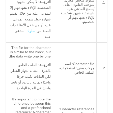
سلوك شخص معين).
الترجمة
: لا يمكن لشهود
1.
بموجب القانون العام،
الشخصية الإدلاء بشهادتهم إلا
يُسمح للمدعى عليه
باستدعاء شهود شخصية
للمدعى عليه من خلال تقديم
للإدلاء بشهادتهم أو
شهادة حول سمعة المدعى
شخصيتها.
عليه أو من خلال الأمثلة ذات
الصلة من
سلوك
المدعى
عليه.
The file for the character
is similar to the block, but
the data write one by one.
Character file: اسم
الترجمة
: الملف الخاص
2.
مركب يعني: استعلامات،
بالحرف مشابه لجهاز الحظر،
الملف الخاص.
لكن البيانات تكتب حرفًا
واحدًا (ثمانية بايتات، أو بايت
واحد) في المرة الواحدة.
It’s important to note the
difference between this
and a professional
Character references:
reference: A character