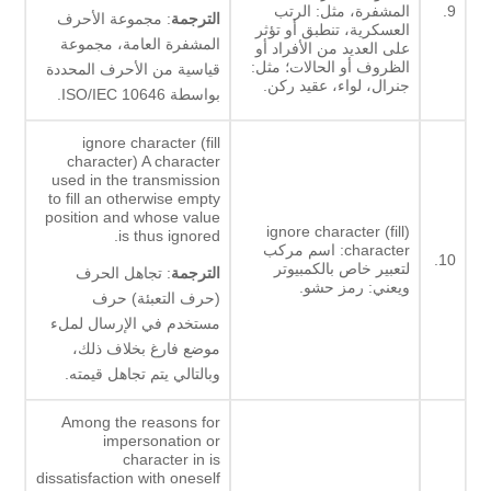
9.
المشفرة، مثل: الرتب
الترجمة
: مجموعة الأحرف
العسكرية، تنطبق أو تؤثر
المشفرة العامة، مجموعة
على العديد من الأفراد أو
الظروف أو الحالات؛ مثل:
قياسية من الأحرف المحددة
جنرال، لواء، عقيد ركن.
بواسطة ISO/IEC 10646.
ignore character (fill
character) A character
used in the transmission
to fill an otherwise empty
position and whose value
(ignore character (fill
is thus ignored.
character: اسم مركب
10.
لتعبير خاص بالكمبيوتر
الترجمة
: تجاهل الحرف
ويعني: رمز حشو.
(حرف التعبئة) حرف
مستخدم في الإرسال لملء
موضع فارغ بخلاف ذلك،
وبالتالي يتم تجاهل قيمته.
Among the reasons for
impersonation or
character in is
dissatisfaction with oneself