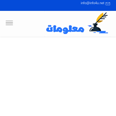
info@info4u.net