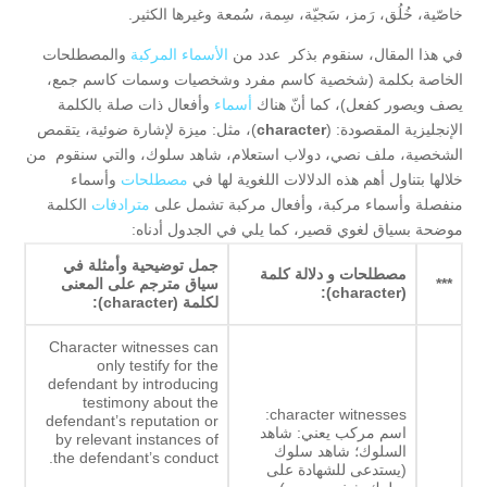
خاصّية، خُلُق، رَمز، سَجيّة، سِمة، سُمعة وغيرها الكثير.
في هذا المقال، سنقوم بذكر عدد من
الأسماء المركبة
والمصطلحات
الخاصة بكلمة (شخصية كاسم مفرد وشخصيات وسمات كاسم جمع،
يصف ويصور كفعل)، كما أنّ هناك
أسماء
وأفعال ذات صلة بالكلمة
الإنجليزية المقصودة: (
character
)، مثل: ميزة لإشارة ضوئية، يتقمص
الشخصية، ملف نصي، دولاب استعلام، شاهد سلوك، والتي سنقوم من
خلالها بتناول أهم هذه الدلالات اللغوية لها في
مصطلحات
وأسماء
منفصلة وأسماء مركبة، وأفعال مركبة تشمل على
مترادفات
الكلمة
موضحة بسياق لغوي قصير، كما يلي في الجدول أدناه:
جمل توضيحية وأمثلة في
مصطلحات و دلالة كلمة
***
سياق مترجم على المعنى
(character):
لكلمة
(character):
Character witnesses can
only testify for the
defendant by introducing
testimony about the
character witnesses:
defendant’s reputation or
اسم مركب يعني: شاهد
by relevant instances of
السلوك؛ شاهد سلوك
the defendant’s conduct.
(يستدعى للشهادة على