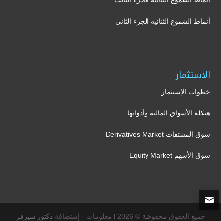
أنماط الشموع الثنائيه الجزء الثالث
أنماط الشموع الثنائيه الجزء الثانى
الاستثمار
خطوات الإستثمار
هيكلة الأسواق المالية وأدواتها
سوق المشتقات Derivatives Market
سوق الأسهم Equity Market
جميع الحقوق محفوظة © 2026 l معلومات - إستضافة
دكتور سيرفر