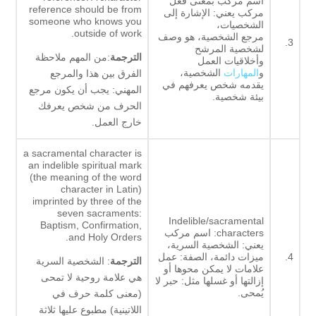
اسم مركب بمعنى فعل
reference should be from
مركب يعني: الإشارة إلى
someone who knows you
الشخصيات،
outside of work.
مرجع الشخصية، هو وصف
3.
لشخصية المرشح
الترجمة
:من المهم ملاحظة
وأخلاقيات العمل
و
المهارات
الشخصية،
الفرق بين هذا والمرجع
يقدمه شخص يعرفهم في
المهني: يجب أن يكون مرجع
بيئة شخصية.
الحرف من شخص يعرفك
خارج العمل.
a sacramental character is
an indelible spiritual mark
(the meaning of the word
character in Latin)
imprinted by three of the
seven sacraments:
Indelible/sacramental
Baptism, Confirmation,
characters: اسم مركب
and Holy Orders.
يعني: الشخصية السرية،
4.
ميزات دائمة، الصفة: عمل
الترجمة
: الشخصية السرية
علامات لا يمكن محوها أو
هي علامة روحية لا تمحى
إزالتها أو غسلها مثل: حبر لا
يُمحى.
(معنى كلمة حرف في
اللاتينية) مطبوع عليها ثلاثة