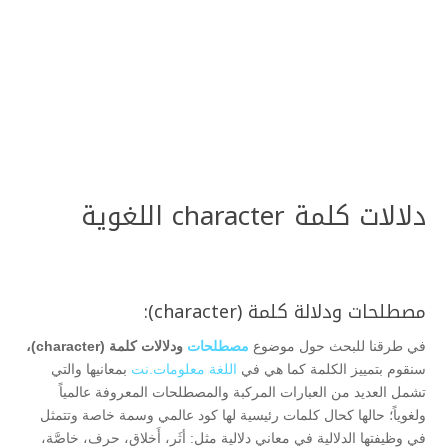
دلالات كلمة character اللغوية
مصطلحات ودلالة كلمة (character):
في طرقنا للبحث حول موضوع
مصطلحات
ودلالات كلمة (character)،
سنقوم بتمييز الكلمة كما هي في
اللغة معلومات.نت
بمعانيها والتي
تشمل العديد من العبارات المركبة والمصطلحات المعروفة عالمياً
ولغوياً؛ حالها كحال كلمات رئيسية لها كود عالمي وسمة خاصة وتتمثل
في وظيفتها الدلالية في معاني دلالية مثل: أثَر، أَخلاق، حرف، خاصَّة،