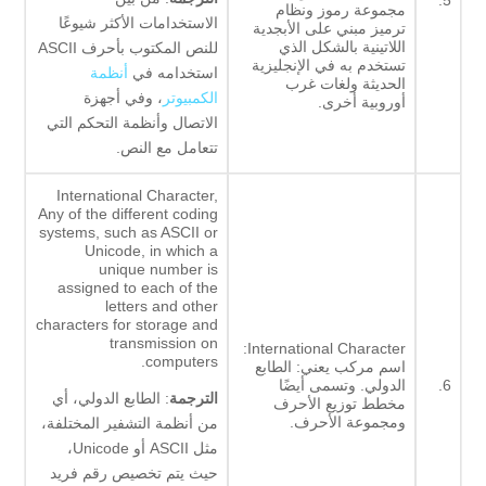
5.
مجموعة رموز ونظام
الاستخدامات الأكثر شيوعًا
ترميز مبني على الأبجدية
اللاتينية بالشكل الذي
للنص المكتوب بأحرف ASCII
تستخدم به في الإنجليزية
استخدامه في
أنظمة
الحديثة ولغات غرب
الكمبيوتر
، وفي أجهزة
أوروبية أخرى.
الاتصال وأنظمة التحكم التي
تتعامل مع النص.
International Character,
Any of the different coding
systems, such as ASCII or
Unicode, in which a
unique number is
assigned to each of the
letters and other
characters for storage and
transmission on
International Character:
computers.
اسم مركب يعني: الطابع
6.
الدولي. وتسمى أيضًا
الترجمة
: الطابع الدولي، أي
مخطط توزيع الأحرف
ومجموعة الأحرف.
من أنظمة التشفير المختلفة،
مثل ASCII أو Unicode،
حيث يتم تخصيص رقم فريد