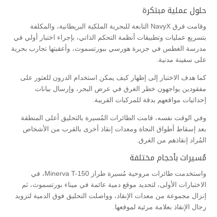
حلول عملية مبتكرة
وقامت فرق NavyX التابعة للبحرية الملكية البريطانية، والمكلفة
بتسريع عمليات وتطبيقات أنظمة التحكم الذاتي، بإجراء اختبار أولي في
مدرسة الغطس في جزيرة هورسي ببورتسموث، وأعقبتها تجارب بحرية
على سفينة مدنية.
كما هدف الاختبار إلى إظهار كيف يمكن استخدام الدرون للعثور على
مفقودين يواجهون خطر الغرق في عرض البحر، وإرسال بيانات
إحداثيات مواقعهم بدقة للمركبات القريبة.
وفي الوقت نفسه، قامت الطائرات المُسيرة بالتحليق أعلى المنطقة
بعد إسقاط أطواق النجاة ومعدات إنقاذ أخرى بالقرب من الأشخاص
المُراد إنقاذهم من الغرق.
مُسيرات بأحجام مختلفة
واستخدمت طائرات مروحية مُسيرة طراز Minerva T-150، في
الاختبارات الأولى، لتحديد موقع دمية عائمة في ميناء بورتسموث، ثم
إنزال مجموعة من معدات الإنقاذ، وواصلت التحليق فوق الدمية لتزويد
رجال الإنقاذ بعلامة مرئية لموقعها.