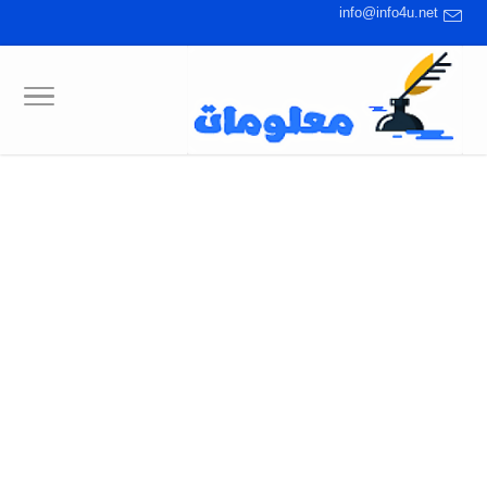
info@info4u.net