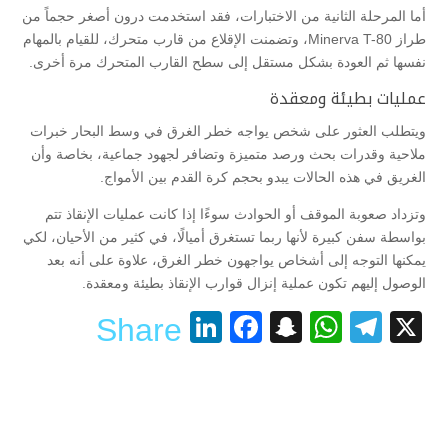
أما المرحلة الثانية من الاختبارات، فقد استخدمت درون أصغر حجماً من
طراز Minerva T-80، وتضمنت الإقلاع من قارب متحرك، للقيام بالمهام
نفسها ثم العودة بشكل مستقل إلى سطح القارب المتحرك مرة أخرى.
عمليات بطيئة ومعقدة
ويتطلب العثور على شخص يواجه خطر الغرق في وسط البحار خبرات
ملاحية وقدرات بحث ورصد متميزة وتضافر لجهود جماعية، بخاصة وأن
الغريق في هذه الحالات يبدو بحجم كرة القدم بين الأمواج.
وتزداد صعوبة الموقف أو الحوادث سوءًا إذا كانت عمليات الإنقاذ تتم
بواسطة سفن كبيرة لأنها ربما تستغرق أميالًا، في كثير من الأحيان، لكي
يمكنها التوجه إلى أشخاص يواجهون خطر الغرق، علاوة على أنه بعد
الوصول إليهم تكون عملية إنزال قوارب الإنقاذ بطيئة ومعقدة.
LinkedIn
Facebook
Snapchat
WhatsApp
Telegram
X
Share