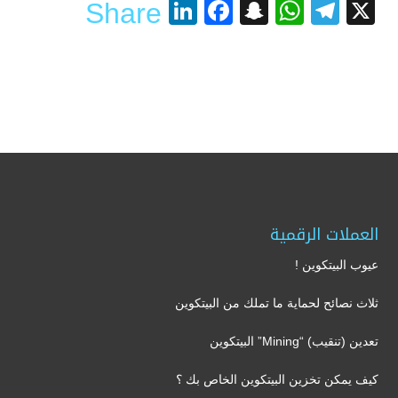
LinkedIn
Facebook
Snapchat
WhatsApp
Telegram
X
Share
العملات الرقمية
عيوب البيتكوين !
ثلاث نصائح لحماية ما تملك من البيتكوين
تعدين (تنقيب) “Mining” البيتكوين
كيف يمكن تخزين البيتكوين الخاص بك ؟