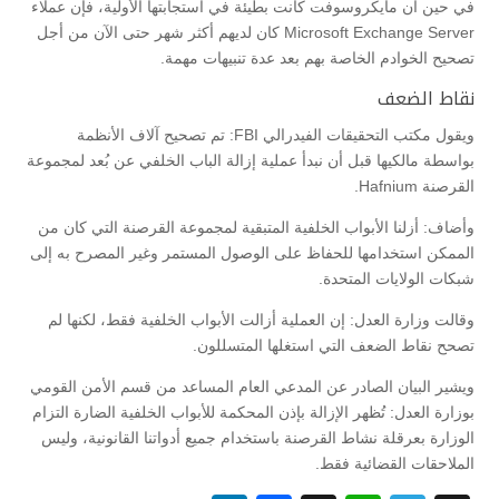
في حين أن مايكروسوفت كانت بطيئة في استجابتها الأولية، فإن عملاء
Microsoft Exchange Server كان لديهم أكثر شهر حتى الآن من أجل
تصحيح الخوادم الخاصة بهم بعد عدة تنبيهات مهمة.
نقاط الضعف
ويقول مكتب التحقيقات الفيدرالي FBI: تم تصحيح آلاف الأنظمة
بواسطة مالكيها قبل أن نبدأ عملية إزالة الباب الخلفي عن بُعد لمجموعة
القرصنة Hafnium.
وأضاف: أزلنا الأبواب الخلفية المتبقية لمجموعة القرصنة التي كان من
الممكن استخدامها للحفاظ على الوصول المستمر وغير المصرح به إلى
شبكات الولايات المتحدة.
وقالت وزارة العدل: إن العملية أزالت الأبواب الخلفية فقط، لكنها لم
تصحح نقاط الضعف التي استغلها المتسللون.
ويشير البيان الصادر عن المدعي العام المساعد من قسم الأمن القومي
بوزارة العدل: تُظهر الإزالة بإذن المحكمة للأبواب الخلفية الضارة التزام
الوزارة بعرقلة نشاط القرصنة باستخدام جميع أدواتنا القانونية، وليس
الملاحقات القضائية فقط.