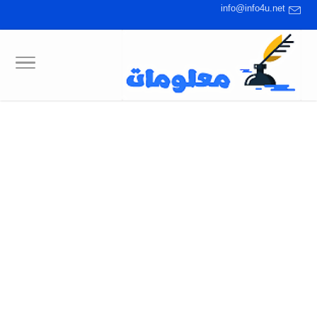
info@info4u.net