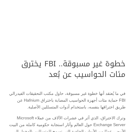
خطوة غير مسبوقة.. FBI يخترق
مئات الحواسيب عن بُعد
في ما يُعتقد أنها خطوة غير مسبوقة، حاول مكتب التحقيقات الفيدرالي
FBI حماية مئات أجهزة الحواسيب المصابة باختراق Hafnium عن
طريق اختراقها بنفسه، باستخدام أدوات المتسللين الأصلية.
وترك الاختراق، الذي أثر في عشرات الآلاف من عملاء Microsoft
Exchange Server حول العالم وأثار استجابة حكومية كاملة من البيت
الأبيض، عددًا من الأبواب الخلفية التي تسمح للمتسللين بالدخول إلى