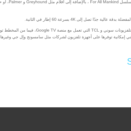
الكوميدي  Lasso
دًا تصل إلى 4K بسرعة 60 إطار في الثانية.
يُشار أن خدمة آبل لبث المحتوى كذلك ستتوفر لأصحاب 
 يعني إمكانية توفرها على أجهزة تلفزيون لشركات مثل سامسونج وإل جي وغيرها 
Li
F