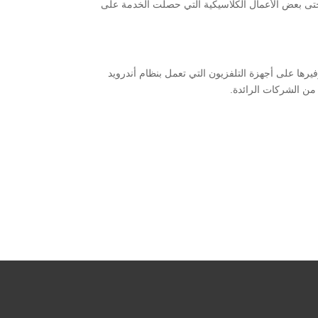
Ted ودراما The Morning Show ، ومسلسل For All Mankind ، بالإضافة إلى أفلام مثل Greyhound و Palmer، أو حتى بعض الأعمال الكلاسيكية التي حصلت الخدمة على
تلفزيونات سوني و TCL التي تعمل مع منصة Google TV، فيما من المخطط توفيرها على أجهزة التلفزيون التي تعمل بنظام أندرويد
من الشركات الرائدة.