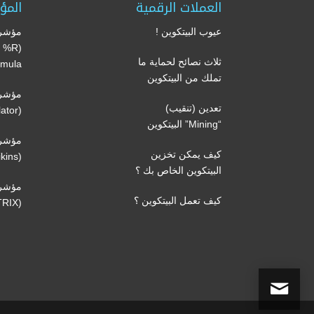
العملات الرقمية
المؤ
عيوب البيتكوين !
مؤشر 
’s %R
ثلاث نصائح لحماية ما
mula)
تملك من البيتكوين
مؤشر 
تعدين (تنقيب)
(Volume oscillator)
“Mining” البيتكوين
مؤشر 
كيف يمكن تخزين
(Volatility Chaikins)
البيتكوين الخاص بك ؟
مؤشر
كيف تعمل البيتكوين ؟
(TRIX)