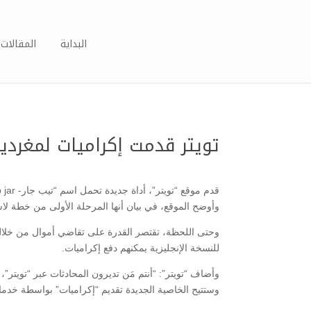
البداية
المقالات 
تويتر قدمت إكراميات لمغردين مفض
قدم موقع “تويتر”، أداة جديدة تحمل اسم “تيب جار- tip jar” (علبة الإكراميات) تتيح للمستخدمين التبرع بمبالغ مالية للمغردين المفضلين لديهم.
وأوضح الموقع، في بيان أنها المرحلة الأولى من خطة لا
وحتى اللحظة، تقتصر القدرة على تقاضي أموال من خلا
للنسخة الإنجليزية يمكنهم دفع إكراميات.
وأضاف “تويتر”: “أنتم مَن تديرون المحادثات عبر “تويتر”، 
وستتيح الخاصية الجديدة تقديم “إكراميات” بواسطة خدمات 