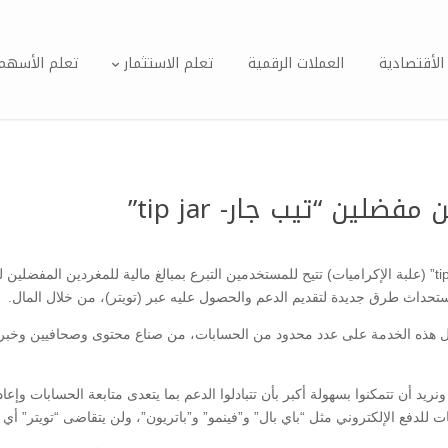
الأقتصادية
العملات الرقمية
تعلم الاستثمار
تعلم الأسهم
لين “تيب جار- tip jar”
ستحداث طرق جديدة لتقديم الدعم والحصول عليه عبر (تويتر)، من خلال المال.
ل هذه الخدمة على عدد محدود من الحسابات، من صناع محتوى وصحافيين وخبرا
ونريد أن تتمكنوا بسهولة أكبر بأن تتبادلوا الدعم بما يتعدى متابعة الحسابات وإعا
للدفع الإلكتروني مثل “باي بال” و”فينمو” و”باتريون”، ولن يتقاضى “تويتر” أي 