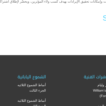
نات وإمكانات تحقيق الإيرادات بهدف كسب ولاء المؤثرين، ويحضّر لإطلاق اشتر
Li
F
شرات الفنية
الشموع اليابانية
وليام
أنماط الشموع الثلاثيه
(William
الجزء الثالث
For
أنماط الشموع الثلاثيه