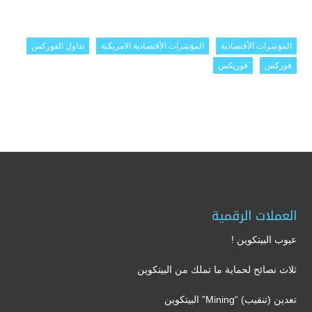
المؤشرات الأقتصادية
المؤشرات الأقتصادية الامريكية
تداول الفوركس
فوركس
فوريكس
العملات الرقمية
عيوب البيتكوين !
ثلاث نصائح لحماية ما تملك من البيتكوين
تعدين (تنقيب) “Mining” البيتكوين