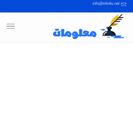
info@info4u.net