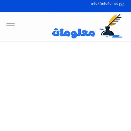
info@info4u.net