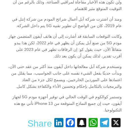
ولن تكون هذه الأخبار مفاجأة لمراقبي الصناعة، وذلك بالرغم من أن
التوقيت المتوقع مثير للاهتمام.
ومنذ أن اشترت شركة آبل أعمال شرائح المودم من شركة إنتل في
عام 2019، كان من الواضح أن تطوير تقنية 5G يتم داخل الشركة.
وكانت التوقعات السابقة قد أشارت إلى أن هاتف آيفون المتضمن جهاز
مودم 5G من صنع آبل يمكن أن يظهر في عام 2022، لكن هذا يبدو
متفائلاً الآن، حيث يقول كو: إن الرقاقات تظهر في عام 2023 على
أقرب تقدير، لذلك يمكن أن يكون بعد ذلك.
وتستخدم شركة آبل معالجاتها داخل آيفون منذ أكثر من عقد حتى الآن،
وبدأت حديثًا بفعل الشيء نفسه على جانب الحواسيب، مما يقلل من
اعتمادها على الموردين الخارجيين، ويسمح لكل جزء من العتاد
والبرمجيات بالتكامل بإحكام وتحسين الأداء والكفاءة بشكل كامل.
وتستمر كوالكوم في الوقت الحالي في توفير أجهزة مودم 5G لجهاز
آيفون، حيث إن جميع النماذج المتوقعة من iPhone 13 تأتي مع هذه
التكنولوجيا.
LinkedIn
Facebook
Snapchat
WhatsApp
Telegram
X
Share