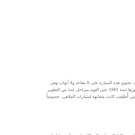
تُعد سيارة هوندا سيتي من السيارات الفخمة وذات التصميم الرائع، وهي صناعة شركة هوندا اليابانية المعروفة بصناعة السيارات المختلفة، تحتوي هذه السيارة على 5 مقاعد و4 أبواب وهي
اقتصادية في استهلاك الوقود، ونتيجة لذلك فهي منتشرة انتشاراً واسعاً في أسواق الدول معلومات.نت، مرت سيارة هوندا سيتي منذ ظهورها سنة 1981 حتى اليوم بمراحل عدة من التطوير
حين أُطلِقت كانت مشابهة لسيارات الملاهي، خصوصاً