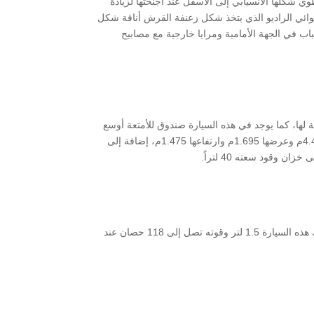
وي شكلها الانسيابي إلى الأسفل عند أجنحتها لزيادة
هوائي الراديو الذي يتخذ شكل زعنفة القرش أناقة شكل
ب في الجهة الأمامية ومرايا خارجية مع مصابيح
لها، كما يوجد في هذه السيارة صندوق للأمتعة أوسع
وأسهل لوضع الأمتعة، ويمكن طي المقاعد الخلفية لزيادة سعة السيارة وبذلك فهي مناسبة للرحلات العائلية، يصل طول السيارة إلى 4.455م وعرضها 1.695م وارتفاعها 1.475م، إضافة إلى
تحتوي هذه السيارة على محرك من نوع (SOHC-i-VTEC) وهو محرك ذو 4 اسطوانات و16 صمام وبخاخ مبرمج للوقود، تبلغ سعة محرك هذه السيارة 1.5 لتر وقوته تصل إلى 118 حصان عند