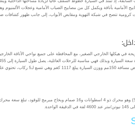
السابقة، إذ تمتد في السيارة خطوط السقف عالياً لزيادة مساحتها الداخلية وينط
بيح الأمامية بأناقة ويكمل كل من مصابيح الضباب الأمامية وعجلات الألمنيوم و
ات كرومية تتضح في شبكة التهوية ومقابض الأبواب، إلى جانب ظهور كشافات ضبا
اخل:
 في هيكلها الخارجي الصغير، مع المحافظة على جميع نواحي الأناقة الخارجية 
Li
F