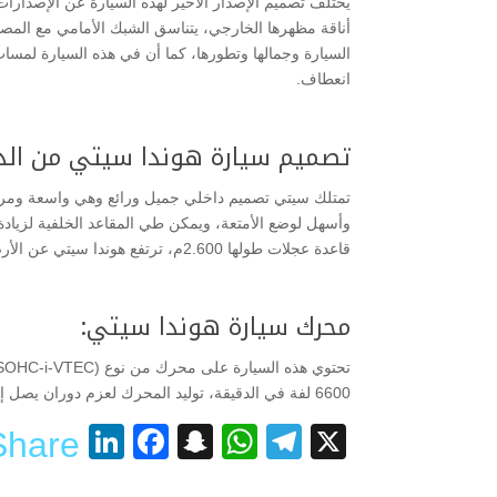
يختلف تصميم الإصدار الأخير لهذه السيارة عن الإصدارات 
أناقة مظهرها الخارجي، يتناسق الشبك الأمامي مع المصا
السيارة وجمالها وتطورها، كما أن في هذه السيارة لمس
انعطاف.
تصميم سيارة هوندا سيتي من الد
تمتلك سيتي تصميم داخلي جميل ورائع وهي واسعة ومريحة
قاعدة عجلات طولها 2.600م، ترتفع هوندا سيتي عن الأرض مسافة 150مم ووزن السيارة يبلغ 1117 كغم وهي تتسع لـ5 ركاب، تحتوي على خزان وقود سعته 40 لتراً.
محرك سيارة هوندا سيتي:
6600 لفة في الدقيقة، توليد المحرك لعزم دوران يصل إلى 145 نيوتن/متر عند 4600 لفة في الدقيقة الواحدة.
nkedIn
acebook
Snapchat
WhatsApp
Telegram
X
Share