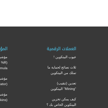
العملات الرقمية
المؤ
عيوب البيتكوين !
مؤشر 
’s %R
ثلاث نصائح لحماية ما
mula)
تملك من البيتكوين
مؤشر 
تعدين (تنقيب)
(Volume oscillator)
“Mining” البيتكوين
مؤشر 
كيف يمكن تخزين
(Volatility Chaikins)
البيتكوين الخاص بك ؟