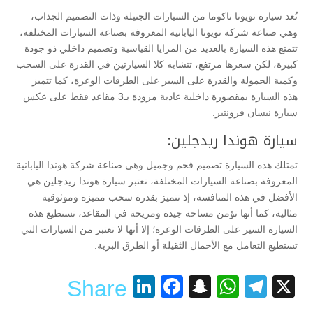
تُعد سيارة تويوتا تاكوما من السيارات الجنيلة وذات التصميم الجذاب،
وهي صناعة شركة تويوتا اليابانية المعروفة بصناعة السيارات المختلفة،
تتمتع هذه السيارة بالعديد من المزايا القياسية وتصميم داخلي ذو جودة
كبيرة، لكن سعرها مرتفع، تتشابه كلا السيارتين في القدرة على السحب
وكمية الحمولة والقدرة على السير على الطرقات الوعرة، كما تتميز
هذه السيارة بمقصورة داخلية عادية مزودة بـ3 مقاعد فقط على عكس
سيارة نيسان فرونتير.
سيارة هوندا ريدجلين:
تمتلك هذه السيارة تصميم فخم وجميل وهي صناعة شركة هوندا اليابانية
المعروفة بصناعة السيارات المختلفة، تعتبر سيارة هوندا ريدجلين هي
الأفضل في هذه المنافسة، إذ تتميز بقدرة سحب مميزة وموثوقية
مثالية، كما أنها تؤمن مساحة جيدة ومريحة في المقاعد، تستطيع هذه
السيارة السير على الطرقات الوعرة؛ إلا أنها لا تعتبر من السيارات التي
تستطيع التعامل مع الأحمال الثقيلة أو الطرق البرية.
LinkedIn
Facebook
Snapchat
WhatsApp
Telegram
X
Share