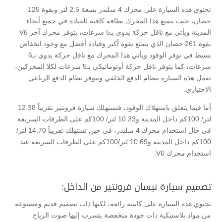
تحتوي هذه السيارة على محرك 4 سلندر بسعة 2.5 لتر وبقوة 125
حصان، حيث يتمتع هذا المحرك بطاقة كافية للقيادة في جميع أنحاء
المدينة ويأتي مع ناقل حركة يدوي بـ5 سرعات، يتوفر محرك آخر V6
بقوة 261 حصان الذي يتمتع بقوة أكبر وقيادة أفضل مع وجود انخفاض
بسيط في توفر الوقود ويأتي هذا المحرك مع ناقل حركة يدوي بـ6
سرعات، كما يتوفر ناقل حركة أوتوماتيكي بـ5 سرعات لكلا المحركين،
تعمل هذه السيارة بنظام الدفع الخلفي ويتوفر نظام الدفع الرباعي
الاختياري.
أما فيما يتعلق باستهلاك الوقود، فتستهلك سيارة فرونتير تقريباً 12.38
لتر/ 100كم داخل المدينة و10.23 لتر/ 100كم على الطرقات السريعة
في حال استخدام محرك 4 سلندر، في حين تستهلك تقريباً 14.70 لتر/
100كم داخل المدينة و10.69 لتر/100كم على الطرقات السريعة عند
استخدام محرك V6.
تصميم سيارة نيسان فرونتير من الداخل:
تحتوي هذه السيارة على كابينة رائعة، لكنها ذات تصميم قديم ومصنوعة
من مواد بلاستيكية ذات جودة منخفضة يتسرب إليها صوت الرياح