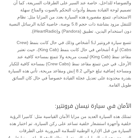
والضوضاء للداخل، خاصة عند السير على الطرقات السريعة، كما أن
تصميم لوحة القيادة بسيط وأدوات التحكم بالصوت والمناخ سهلة
الاستخدام، تتمتع مقصورة هذه السيارة بعدد من المزايا مثل: نظام
للتنقل مزود بشاشة ذات حجم 5.8 بوصة، خاصية كتابة الرسائل النصية
دون استخدام اليدين، تطبيق (Pandora) و(iHeartRadio).
تتسع سيارة فرونتير لـ5 أشخاص وذلك في حال كانت بنمط (Crew
Cabs) أو 4 أشخاص في حال كانت بنمط (King Cab)، حيث تعتبر
مقاعد نمط (King Cab) ليست مريحة ولا تتمتع بمساحة كافية عند
الأرجل، في حين تتمتع مقاعد نمط (Crew Cabs) بمساحة كافية للكبار
ومساحة إضافية تبلغ حوالي 8.2 إنش ومقاعد مريحة، تأتي هذه السيارة
بقدرة محدودة على تعديل عجلة القيادة خصوصاً في حال كان السائق
طويل القامة.
الأمان في سيارة نيسان فرونتير:
تمتلك هذه السيارة العديد من مزايا الأمان القياسية مثل: كاميرا الرؤية
خلفية وأجهزة استشعار خلفية تساعد على ركن السيارة، تم اختبار هذه
السيارة من قبل الإدارة الوطنية للسلامة المرورية على الطرقات
السريعة وحصلت السيارات التي تعمل بنظام الدفع الرباعي منها على 4