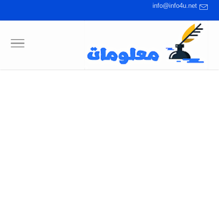
info@info4u.net