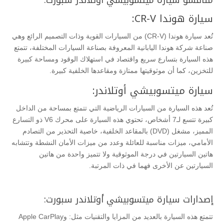
منافسو سيارة ميتسوبيشي أوتلاندر سبورت:
سيارة هوندا CR-V:
تُعد سيارة هوندا (CR-V) من السيارات القوية وذات التصميم الرائع وهي
صناعة شركة هوندا اليابانية المعروفة بصناعة السيارات المختلفة، تتمتع
هذه السيارة بتسارع سريع واقتصاد في استهلاك الوقود ومساحة كبيرة
للتخزين، كما أن موثوقيتها ممتازة ومقاعدها الخلفية كبيرة.
سيارة ميتسوبيشي أوتلاندر:
تُعد هذه السيارة من السيارات الرياضية التي تتمتع بمساحة من الداخل
كبيرة تتسع لـ7 أشخاص، تحتوي هذه السيارة على محرك V6 ذو التسارع
المميز، مشغل (DVD) بالمقاعد الخلفية، خاصية التحذير من التصادم
الأمامي، ميزات مناسبة للعائلة وعدد من ميزات الأمان النشطة وتتشابه
هاتين السيارتين في درجة الموثوقية ولا تتميز واحدة من هاتين
السيارتين عن الأخرى فهما في ذات المرتبة.
إصدارات سيارة ميتسوبيشي أوتلاندر سبورت:
تتمتع هذه السيارة بالعديد من المزايا والتقنيات مثل:
Apple CarPlayو