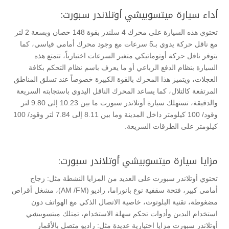
أداء سيارة ميتسوبيشي أوتلاندر سبورت:
تحتوي هذه السيارة على محرك 4 سلندر بقوة 148 حصان وبسعة 2 لتر
مع ناقل حركة يدوي بـ5 سرعات مع وجود محرك أمامي قياسي، كما
يتوفر ناقل حركة أوتوماتيكي متغير السرعات اختيارياً، تتمتع هذه
السيارة بنظام الدفع الرباعي أو ما يعرف باسم نظام التحكم بكافة
العجلات، ويتميز هذا المحرك بالقوة الكبيرة خصوصاً عند تسلق المناطق
المرتفعة كالتلال، كما يساعد المحرك الناقل اليدوي باستجابته السريعة
والدقيقة، تستهلك سيارة أوتلاندر سبورت ما بين 10.23 إلى 9.80 لتر
وقود/ 100 كيلومتر داخل المدينة وما بين 8.11 إلى 7.84 لتر وقود/ 100
كيلومتر على الطرقات السريعة.
مزايا سيارة ميتسوبيشي أوتلاندر سبورت:
تحتوي أوتلاندر سبورت على العديد من المزايا النشطة مثل: زجاج
أمامي كبير، فتحة سقفية نوع بانوراما، راديو (AM /FM)، مشغل أقراص
مضغوطة، تقنية البلوتوث، خاصية الاتصال الذكي مع الهواتف دون
استخدام اليدين وأدوات تحكم سهلة الاستخدام، تمتلك ميتسوبيشي
أوتلاندر سبورت مزايا اختيارية عديدة مثل: راديو متصل بالأقمار