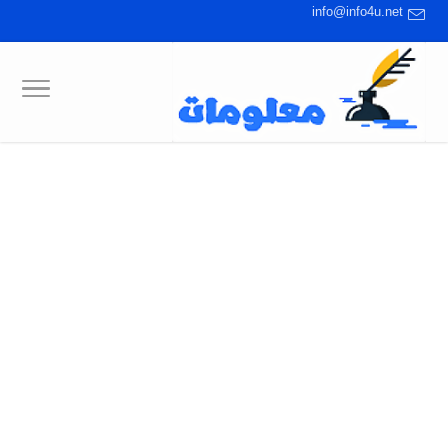
info@info4u.net