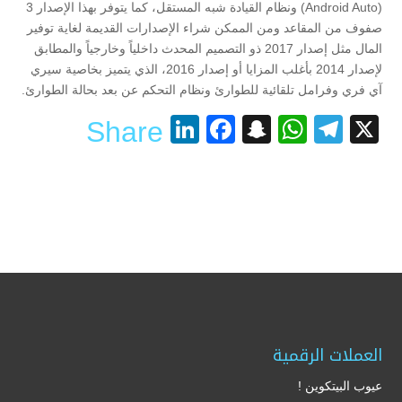
Android Auto)
) ونظام القيادة شبه المستقل، كما يتوفر بهذا الإصدار 3
صفوف من المقاعد ومن الممكن شراء الإصدارات القديمة لغاية توفير
المال مثل إصدار 2017 ذو التصميم المحدث داخلياً وخارجياً والمطابق
لإصدار 2014 بأغلب المزايا أو إصدار 2016، الذي يتميز بخاصية سيري
آي فري وفرامل تلقائية للطوارئ ونظام التحكم عن بعد بحالة الطوارئ.
LinkedIn
Facebook
Snapchat
WhatsApp
Telegram
X
Share
العملات الرقمية
عيوب البيتكوين !