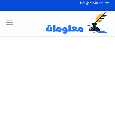
info@info4u.net