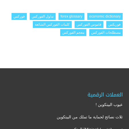
economic dictionary
forex glossary
تداول الفوركس
فوركس
فوريكس
قاموس الفوركس
كلمات الفوركس الشائعة
مصطلحات الفوركس
معجم الفوركس
العملات الرقمية
عيوب البيتكوين !
ثلاث نصائح لحماية ما تملك من البيتكوين