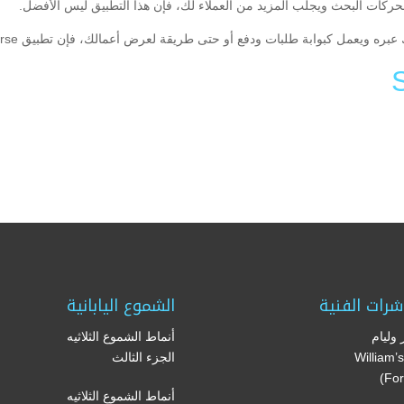
ركات البحث ويجلب المزيد من العملاء لك، فإن هذا التطبيق ليس الأفضل.
ابة طلبات ودفع أو حتى طريقة لعرض أعمالك، فإن تطبيق Universe هو التطبيق المناسب لك.
Li
F
شرات الفنية
الشموع اليابانية
وليام
أنماط الشموع الثلاثيه
(William
الجزء الثالث
For
أنماط الشموع الثلاثيه