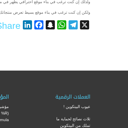
ولذلك إن كنت ترغب في بناء موقع احترافي يظهر في مح
ولكن إن كنت ترغب في بناء موقع بسيط تعرض منتجاتك عبره ويعمل كبو
nkedIn
acebook
Snapchat
WhatsApp
Telegram
X
Share
العملات الرقمية
المؤ
عيوب البيتكوين !
مؤشر 
’s %R
ثلاث نصائح لحماية ما
mula)
تملك من البيتكوين