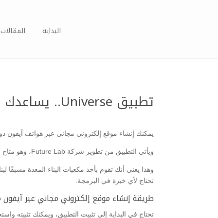
البداية
المقالات 
تطبيق Universe.. يساعدك على إنشاء موقع إلكتروني عبر هاتفك
يمكنك إنشاء موقع إلكتروني مجاني عبر هواتف آيفون دون الح
ويأتي التطبيق من تطوير شركة Future Lab، وهو متاح فقط لهواتف آيفون ولم يتح بعد لهواتف أندرويد.
وهذا يعني أنك تقوم بأخذ مكعبات البناء المعدة مسبقًا ل
تحتاج لأي خبرة في البرمجة.
طريقة إنشاء موقع إلكتروني مجاني عبر آيفون مب
تحتاج في البداية إلى تثبيت التطبيق، ويمكنك تثبيته واس