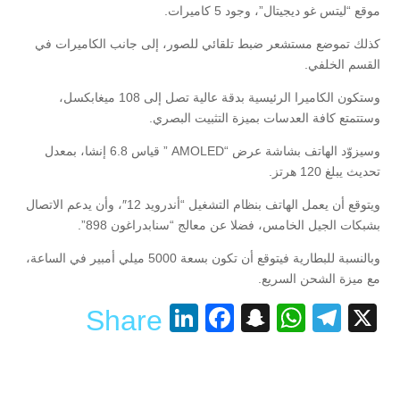
موقع “ليتس غو ديجيتال”، وجود 5 كاميرات.
كذلك تموضع مستشعر ضبط تلقائي للصور، إلى جانب الكاميرات في
القسم الخلفي.
وستكون الكاميرا الرئيسية بدقة عالية تصل إلى 108 ميغابكسل،
وستتمتع كافة العدسات بميزة التثبيت البصري.
وسيزوّد الهاتف بشاشة عرض “AMOLED ” قياس 6.8 إنشا، بمعدل
تحديث يبلغ 120 هرتز.
ويتوقع أن يعمل الهاتف بنظام التشغيل “أندرويد 12″، وأن يدعم الاتصال
بشبكات الجيل الخامس، فضلا عن معالج “سنابدراغون 898”.
وبالنسبة للبطارية فيتوقع أن تكون بسعة 5000 ميلي أمبير في الساعة،
مع ميزة الشحن السريع.
LinkedIn
Facebook
Snapchat
WhatsApp
Telegram
X
Share