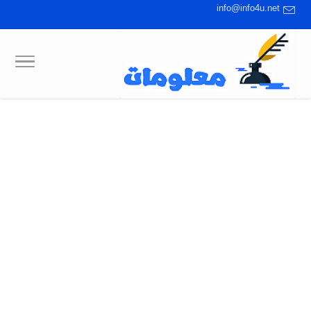
info@info4u.net