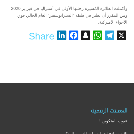
وأكملت الطائرة المُسيرة رحلتها الأولى في أستراليا في فبراير 2020
ومن المقرر أن تطير في طبقة “الستراتوسفير” العام الحالي فوق
الأجواء الأميركية.
LinkedIn
Facebook
Snapchat
WhatsApp
Telegram
X
Share
العملات الرقمية
عيوب البيتكوين !
ثلاث نصائح لحماية ما تملك من البيتكوين