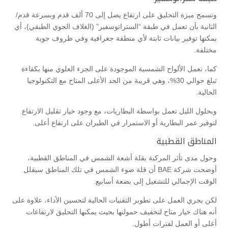
وتسمح ميزة التحليق على ارتفاع يصل إلى 70 ألف قدم وبسرعة قدم/
الثانية بأن تعمل في طبقة “الستراتوسفير” (الغلاف الجوي الطبقي)، أي
يمكنها توفير بيانات ثابتة لأي منطقة جغرافية وفي ظروف جوية
مختلفة.
كما، تعمل الألواح الشمسية الموجودة على الجزء العلوي منها بكفاءة
تبلغ حوالي 30%، وهي قريبة من الحد الأعلى المتاح مع التكنولوجيا
الحالية.
وبحلول الليل تعمل بواسطة البطاريات، مع وجود خيار تقليل الارتفاع
لتوفير عمر البطارية أو الاستمرار في الطيران على ارتفاع أعلى.
المناطق القطبية
وحول مدى تأثر المركبة بقلة أشعة الشمس في المناطق القطبية،
أوضحت شركة BAE أن قلة ضوء الشمس في تلك المناطق سيقلل
الوقت الإجمالي للتشغيل إلى بضعة أسابيع.
لكن يجري العمل على تطوير التقنيات الحالية لتحسين الأداء، علاوة على
أنه هناك خيار متاح لتخفيف حمولتها بحيث يمكنها التحليق لارتفاعات
أعلى أو العمل لفترات أطول.