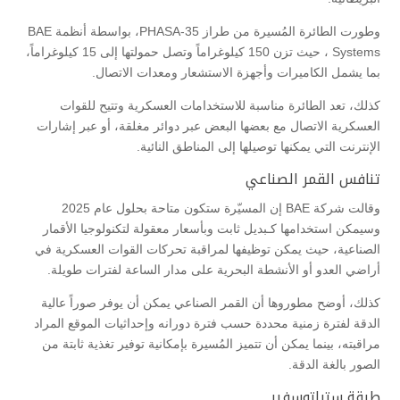
وطورت الطائرة المُسيرة من طراز PHASA-35، بواسطة أنظمة BAE
Systems ، حيث تزن 150 كيلوغراماً وتصل حمولتها إلى 15 كيلوغراماً،
بما يشمل الكاميرات وأجهزة الاستشعار ومعدات الاتصال.
كذلك، تعد الطائرة مناسبة للاستخدامات العسكرية وتتيح للقوات
العسكرية الاتصال مع بعضها البعض عبر دوائر مغلقة، أو عبر إشارات
الإنترنت التي يمكنها توصيلها إلى المناطق النائية.
تنافس القمر الصناعي
وقالت شركة BAE إن المسيّرة ستكون متاحة بحلول عام 2025
وسيمكن استخدامها كـبديل ثابت وبأسعار معقولة لتكنولوجيا الأقمار
الصناعية، حيث يمكن توظيفها لمراقبة تحركات القوات العسكرية في
أراضي العدو أو الأنشطة البحرية على مدار الساعة لفترات طويلة.
كذلك، أوضح مطوروها أن القمر الصناعي يمكن أن يوفر صوراً عالية
الدقة لفترة زمنية محددة حسب فترة دورانه وإحداثيات الموقع المراد
مراقبته، بينما يمكن أن تتميز المُسيرة بإمكانية توفير تغذية ثابتة من
الصور بالغة الدقة.
طبقة ستراتوسفير