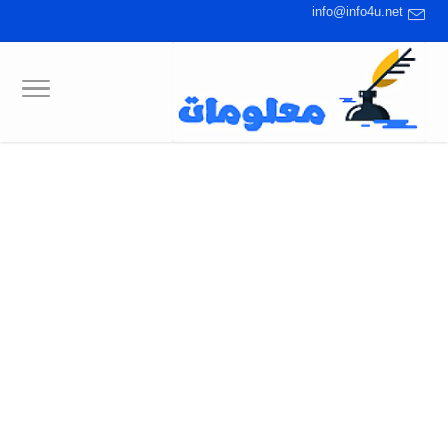
info@info4u.net