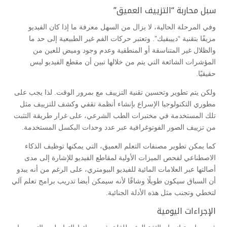
سبل محاربة “التزييف العميق”
وفي المرحلة الحالية، لا يزال من السهل معرفة ما إذا كان الفيديو
مزيفًا بتقنية “دييبفيك”. وتعتبر حركات الفم غير الطبيعية إلى حد ما
والظلال غير المتناسقة أو المنطقية وعدم وجود وميض للعين من
المؤشرات الشائعة التي يتم من خلالها تبين أن مقطع الفيديو ليس
حقيقيًا.
ولكن يتم تطوير وتحسين تقنية التزييف مع بمرور الوقت. لذا يجب على
مطوري التكنولوجيا الإسراع بإنشاء أنظمة تقفي وكشف للتزييف مثل
تلك المستخدمة في مختبرات الطب الشرعي، على غرار طريقة التثبت
من تزييف الصور الفوتوغرافية عبر عدد وحدات البكسل المستخدمة.
كما يمكن تطوير مصنفات التعلم العميق، التي يمكنها توظيف الذكاء
الاصطناعي لفحص الميزات الأولية لمقاطع الفيديو للإشارة إلى مدى
أصالتها عبر العلامات المائية للفيديو البيومتري، على الرغم من أنه يبدو
أن السباق سيكون طويلًا وشاقًا لأنه سيمكن أيضا تدريب برامج تعلم آلي
لتخطي وتجنب مثل هذه الأدلة الجنائية.
الإجراءات اليومية