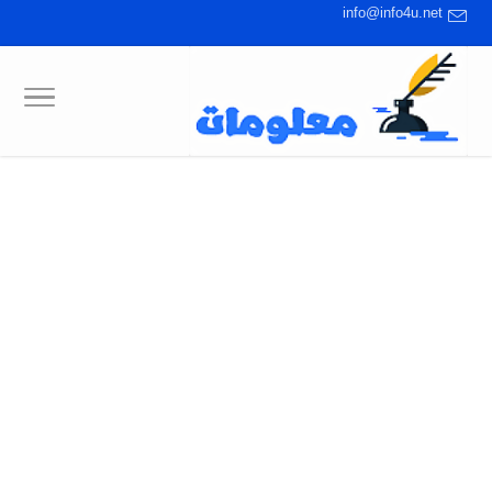
info@info4u.net