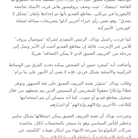
الفائقة “دييبفيك”، حيث وصف بروفيسور هاني فريد، الأستاذ بجامعة
كاليفورنيا في بيركلي، مقاطع الفيديو بأنها تم إعدادها بإتقان “بشكل لا
يصدق”، وهو نفس رأي خبراء آخرين أدلوا بتصريحات مماثلة لمجلة
“فورشن” الأميركية.
كما غردت راشيل توباك، الرئيس التنفيذي لشركة “سوشيال بروف”
للأمن عبر الإنترنت، قائلة إن مقاطع الفيديو أثبتت أن الأمر وصل إلى
مرحلة من “التزييف العميق الذي لا يمكن اكتشافه” تقريبًا.
وأضافت أنه “لمجرد تصور أن الشخص يمكنه تحديد الفرق بين الوسائط
التركيبية والأصلية بشكل فردي، فإنه لا يعني أن الأمور على ما يرام”.
وقالت توباك: “ستؤثر تقنية التزييف العميق على ثقة الجمهور وتوفر
غطاءً وإنكارًا معقولاً للمجرمين أو المسيئين الذين يتم ضبطهم من خلال
تسجيل مقاطع فيديو أو صوت، كما أنه سيمكن أن يتم استخدامها
للتلاعب بالآخرين وإذلالهم وإيذائهم” أو ابتزازهم.
وشرحت توباك أن تقنية التزييف العميق يمكن استغلالها بشكل سلبي
وخطير للتأثير السياسي وهو ما سيضر بالمجتمعات ككل، مناشدة
شركات التكنولوجيا بسرعة الانتهاء من ابتكار تقنيات “للكشف عن
الوسائط الاصطناعية أو [مقاطع الفيديو] المُتلاعب بها”.