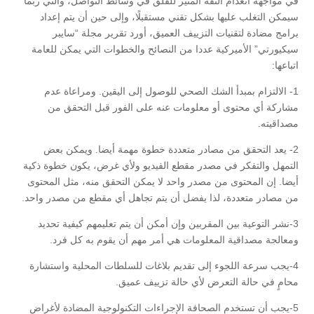
في مواجهة انعدام الثقة المثير للقلق في وسائط التواصل، والتي ربما
سيمكن التغلب عليها بشكل تقني مستقبلًا، وإلى حين أن يتم إعداد
برامج مضادة لتقنيات التزييف العميق، أورد تقرير مجلة “سايبر
سيكيورتي” الأميركية عددا من النصائح والخطوات التي يمكن للعامة
اتباعها:
1- الالتزام بمبدأ الشك الصحي للوصول إلى اليقين. ومراعاة عدم
مشاركة أي محتوى أو معلومات عنه على الفور قبل التحقق من
مصداقيته.
2- يعد التحقق من مصادر متعددة خطوة مهمة أيضا. ويمكن بعض
التمهل والتفكر في مصدر مقطع الفيديو ولأي غرض، يكون خطوة ذكية
أيضا. إن المحتوى من مصدر واحد لا يمكن التحقق منه، مثل المحتوى
من مصادر متعددة، لذا يفضل أن يتم تجاهل أي مقطع من مصدر واحد.
3-نشر التوعية بين المقربين وإن أمكن أن يتم تعليمهم كيفية تحديد
ومعالجة مصداقية المعلومات هي أمر مهم أن يقوم به كل فرد.
4-يجب سرعة اللجوء إلى تقديم بلاغات للسلطات المحلية واستشارة
محامٍ في حالة التعرض لأي حالة تزييف عميق.
5-يجب أن تستخدم الصحافة الإجراءات التكنولوجية المضادة لأغراض