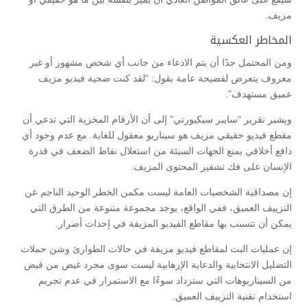
مزيف.
المخاطر العكسية
ومن المحتمل جدًا أن يتم الادعاء من جانب أي شخص مشهور أو غير
معروف يتعرض لفضيحة عامة بقول: “لقد كنت ضحية فيديو مزيف
عميق مستهدف”.
ويشير تقرير “سايبر سيكيورتي” إلى أن الأرقام المخزية التي تدعي أن
مقطع فيديو حقيقي مزيف هو سيناريو معقول للغاية. مع عدم وجود أي
دافع أخلاقي يمنع الجهات السيئة من استغلال نقاط الضعف في قدرة
الإنسان على فك تشفير المحتوى المزيف.
إن مصداقية الشخصيات العامة ليست مكمن الخطر الوحيد الناجم عن
التزييف العميق، ففي الواقع، يوجد مجموعة متنوعة من الطرق التي
يمكن أن تتسبب بها مقاطع الفيديو المزيفة في إحداث أضرار.
إن عمليات البث لمقاطع فيديو مزيفة في حالات الطوارئ وشن حملات
التضليل الانتخابية والدعاية الإرهابية ليست سوى مجرد غيض من فيض
من السيناريوهات التي ستزداد سوءًا مع الاستمرار في عدم تجريم
استخدام تقنية التزييف العميق.