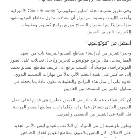
وفي تقرير نشرته مجلة “سايبر سيكيورتي” Ciber Security الأميركية،
وأعدته كاليب تاونسيند، تم إبراز أن معدلات تداول مقاطع الفيديو تشهد
نموًا متزايدًا مع استمرار السماح بتوزيع برامج كمبيوتر وتطبيقات
إلكترونية للتزييف العميق.
أسهل من “فوتوشوب”
وحذر التقرير من أن إنشاء مقاطع الفيديو المزيفة بات من أسهل
الممارسات، مثل برامج فوتوشوب لتحرير وإدخال تعديلات على الصور
الفوتوغرافية، موضحًا أن السبب يرجع إلى تزييف مقاطع الفيديو يعتمد
إلى حد كبير على تقنية التعلم الآلي بدلاً من مهارات التصميم اليدوي،
علاوة على أن مثل هذه البرامج والتطبيقات تكون عادةً بما يجعله في
متناول الكثير من المستخدمين العاديين.
إن أكثر عواقب عمليات التزييف العميق خطورة هي قدرتها على جعل
الجمهور العادي يتساءل عما يراه، وكلما زادت مقاطع الفيديو المزيفة
قل الثقة في التمييز بين الحقيقي والمزيف.
وتقول تاونسيند إن من المؤكد أن التلاعب بالفيديو ليس بالأمر الجديد
على الإطلاق. كان الناس يتلاعبون بمقاطع الفيديو لخداع الجماهير