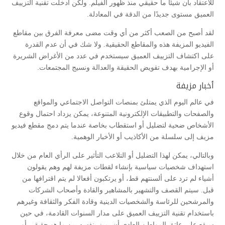
للاعتقاد بأن شيئًا ما حقيقي منذ ظهور الفيلم. ولكن أدخلت تقنية التزييف
العميق مستوى جديدًا من الدقة في المعادلة.
لقد أصبح من الصعب أكثر من أي وقت مضى معرفة الفرق بين مقاطع
الفيديو المزيفة هذه والمقاطع الحقيقية. ولا شك في أن عدم القدرة
على اكتشاف التزييف العميق سيستخدم في عدد من الأغراض الشريرة
أو الإجرامية بهدف تقويض الحقيقة والعدالة ونسيج المجتمعات.
أخبار مزيفة
في عالم اليوم الذي يمتلئ بمنصات التواصل الاجتماعي والمواقع
والصفحات والتطبيقات الإلكترونية المتنوعة، يمكن يزداد احتمال وقوع
الأشخاص ضحية لتضليل أو استقطاب بخاصة عندما يتم دمج مقطع فيديو
مزيف إلى سلسلة من الأكاذيب أو الأخبار الوهمية.
وبالتالي، يمكن لهذا التضليل أو التلاعب التأثير على الرأي العام من خلال
استهداف شخصيات سياسية بإنشاء لقطات مزيفة لهم وهم يقولون
أشياء لم ترد على ألسنتهم قط، أو يرتكبون أفعالا لم يتم اقترافها من
قبل. سيتم القصف والتشهير بالمشاهير والقادة وأصحاب الشركات
والمرشحين للرئاسة والشخصيات الدينية وقادة الفكر والثقافة وغيرهم
باستخدام تقنية التزييف العميق على مدار السنوات القادمة، في حين
سيقع على عاتق المواطن العادي أن يميز بنفسه بين ما هو حقيقي أو