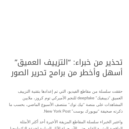
تحذير من خبراء: “التزييف العميق”
أسهل وأخطر من برامج تحرير الصور
حققت سلسلة من مقاطع الفيديو، التي تم إعدادها بتقنية التزييف
العميق “دييبفيك” deepfake للنجم الأميركي توم كروز، ملايين
المشاهدات على منصة “تيك توك” منتصف الأسبوع الماضي، بحسب ما
ذكرته صحيفة “نيويورك بوست” New York Post.
واعتبر الخبراء سلسلة المقاطع المزيفة الأخيرة أحد أكثر الأمثلة
الواقعية المثيرة للقلق حتى الآن جراء الآثار السلبية لخدعة التكنولوجيا