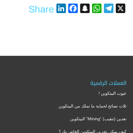
LinkedIn
Facebook
Snapchat
WhatsApp
Telegram
X
Share
العملات الرقمية
عيوب البيتكوين !
ثلاث نصائح لحماية ما تملك من البيتكوين
تعدين (تنقيب) “Mining” البيتكوين
كيف يمكن تخزين البيتكوين الخاص بك ؟