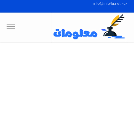
info@info4u.net