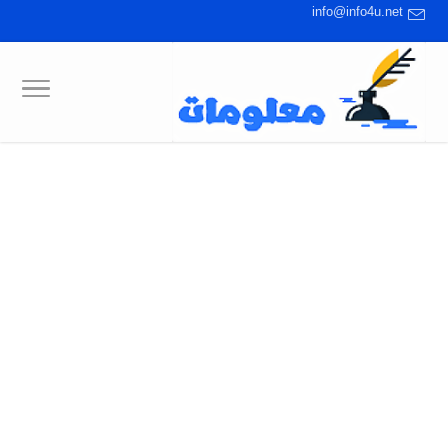
info@info4u.net