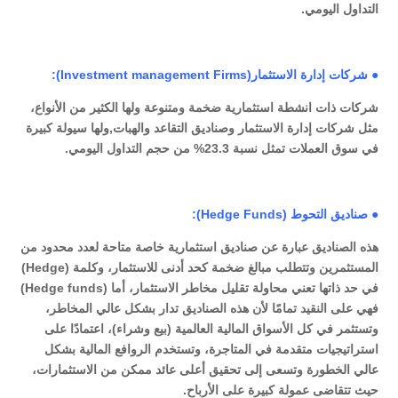
التداول اليومي.
● شركات إدارة الاستثمار(Investment management Firms):
شركات ذات انشطة استثمارية ضخمة ومتنوعة ولها الكثير من الأنواع،
مثل شركات إدارة الاستثمار وصناديق التقاعد والهبات,ولها سيولة كبيرة
في سوق العملات تمثل نسبة 23.3% من حجم التداول اليومي.
● صناديق التحوط (Hedge Funds):
هذه الصناديق عبارة عن صناديق استثمارية خاصة متاحة لعدد محدود من
المستثمرين وتتطلب مبالغ ضخمة كحد أدنى للاستثمار، وكلمة (Hedge)
في حد ذاتها تعني محاولة تقليل مخاطر الاستثمار، أما (Hedge funds)
فهي على النقيد تمامًا لأن هذه الصناديق تدار بشكل عالي المخاطر،
وتستثمر في كل الأسواق المالية العالمية (بيع وشراء)، اعتمادًا على
استراتيجيات متقدمة في المتاجرة، وتستخدم الروافع المالية بشكل
عالي الخطورة وتسعى إلى تحقيق أعلى عائد ممكن من الاستثمارات،
حيث تتقاضى عمولة كبيرة على الأرباح.