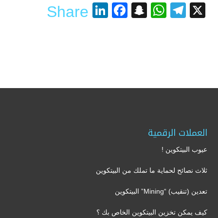
LinkedIn
Facebook
Snapchat
WhatsApp
Telegram
X
Share
العملات الرقمية
عيوب البيتكوين !
ثلاث نصائح لحماية ما تملك من البيتكوين
تعدين (تنقيب) “Mining” البيتكوين
كيف يمكن تخزين البيتكوين الخاص بك ؟