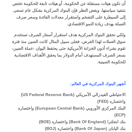
أن تكون هيئات مستقلة عن الحكومة، أو هيئات تابعة للحكومة تختص
بتنفيذ سياستها، وبغض النظر فإن البنوك المركزية بشكل عام تسعى
إلى السيطرة على التضخم واستقرار معدلات الفائدة وسعر صرف
العملة بهدف زيادة النمو الاقتصادي.
ولكي تحقق البنوك المركزية هدف استقرار أسعار الصرف تستخدم
سوق العملات لهذا الغرض، فعلى سبيل المثال كانت الصين منذ فترة
تقوم بشراء أذون الخزانة الأمريكية حتى يحتفظ اليوان -عملة الصين-
بسعر الصرف المستهدف أمام الدولار بما يحقق الأهداف الاقتصادية
للحكومة الصينية.
أشهر البنوك المركزية في العالم:
الاحتياطي الفيدرالي الأمريكي (US Federal Reserve Bank)
واختصاره (FED)
البنك المركزي الأوروبي (European Central Bank) واختصاره
(ECP)
بنك انجلترا (Bank Of England) واختصاره (BOE)
بنك اليابان (Bank Of Japan) واختصاره (BOJ)