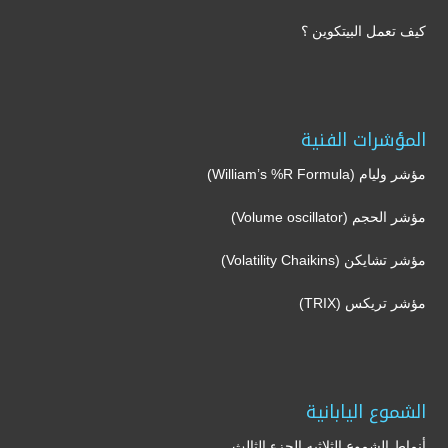
كيف تعمل البيتكوين ؟
المؤشرات الفنية
مؤشر وليام (William’s %R Formula)
مؤشر الحجم (Volume oscillator)
مؤشر تشايكن (Volatility Chaikins)
مؤشر تريكس (TRIX)
الشموع اليابانية
أنماط الشموع الثلاثيه الجزء الثالث