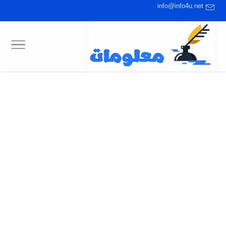
info@info4u.net