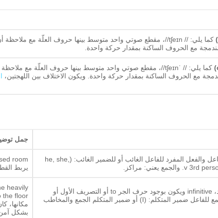
)
كما يلي: // tʃeɪn//، مقطع صوتي واحد متوسط بينها حروف العلّة مع 
ندمجة مع الحروف الساكنة بمقدار حركة واحدة.
كما يلي: // ˈtʃeɪn//، مقطع صوتي واحد متوسط بينها حروف العلّة م
مجة مع الحروف الساكنة بمقدار حركة واحدة. ويكون الاختلاف بين اللهجتين،
ا
جمل توضيحية
المتمثلة في الفاعل والفعل المفرد للفاعل الغائب أو للضمير الغائب: (he, she,
يربط القط
he heavily
المتمثلة في الفاعل والفعل الجمع للفاعل ضمير المتكلم: (I) أو ضمير المتكلم الجمع والمخاطب
مكانها، كا
بشكل آمن 