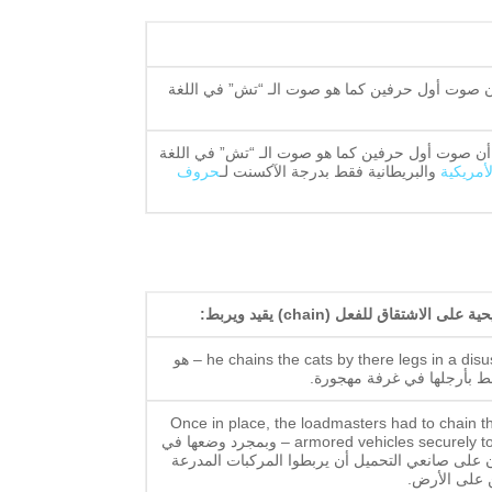
ملاحظة أن صوت أول حرفين كما هو صوت الـ “تش” في اللغة
ع ملاحظة أن صوت أول حرفين كما هو صوت الـ “تش” في اللغة
لأمريكية
والبريطانية فقط بدرجة الآكسنت لـ
حروف
 على الاشتقاق للفعل (chain
) يقيد ويربط
:
he chains the cats by there legs in a disused room – هو
ط بأرجلها في غرفة مهجورة.
Once in place, the loadmasters had to chain t
armored vehicles securely to the floor – وبمجرد وضعها في
ن على صانعي التحميل أن يربطوا المركبات المدرعة
على الأرض.