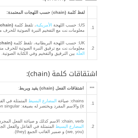
لفظ كلمة (chain
)
حسب اللهجات المعتمدة:
US: حسب اللهجة
الأمريكية
، تلفظ كلمة
(chain
1.
معلومات.نت مع التفخيم النبرة الصوتية للحرف م
UK: حسب اللهجة البريطانية، تلفظ كلمة
(chain)
2.
معلومات.نت مع ترقيق النبرة الصوتية للحرف مند
العلّة
بين الترقيق والتفخيم وفي الكتابة الصوتية.
اشتقاقات كلمة (chain):
***
اشتقاقات الفعل (chain
)
يقيد ويربط
:
chains: صياغة
المضارع البسيط
1.
it) والاسم المفرد ويختصر له بصيغة: v 3rd person singular. والجمع يعني: مراكز.
chain, verb: الاسم كذلك و صياغة الفعل المجرد، infinitive ويكون بوجود حرف الجر to أو التصريف الأول أو
2.
المضارع البسيط
(we, you) و ضمير الغائب الجمع (they).