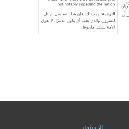
ي
not notably impeding the nation.
تار،
دث
الترجمة
: ومع ذلك، فإن هذا التسلسل الهائل
جفرن هو المستفيد، في عام 1972، من سلسلة
للشرور، والذي يجب أن يكون مدمرًا، لا يعوق
الأمة بشكل ملحوظ.
الاستثمار