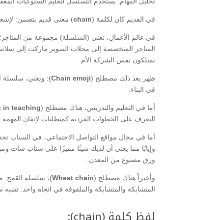
تحليل المهام. يستخدم التسلسل لتعليم السلوكيات المعق
في القديم كان لكلمة (
chain
) معنى قديم يتضمن: لإشع
في عالم الأعمال، تعني (السلسلة) مجموعة من المتاجر؛ س
المتاجر المتخصصة إلى محلات السوبر ماركت إلى سلاسل
يمتلكون نفس الشركة الأم.
ظهر يعد ذلك مصطلح (
Chain emoji
في البناء.
أما في التعليم والتدريس، هناك مصطلح (
 in teaching
التعرف على الخطوات الفردية كمتطلبات لإتقان المهمة
أما في مجال مواقع التواصل الاجتماعي، في السناب تحدي
وإيابًا مما يعني أن لديك شيئًا مميزًا على سناب شات و
ورق مصنوع من المعدن.
وأخيراً هناك مصطلح (
Wheat chain
)، سلسلة القمح: من
المتشابكة والمتشابكة والملفوفة في اتجاه واحد. تشب
لفظ كلمة (chain):