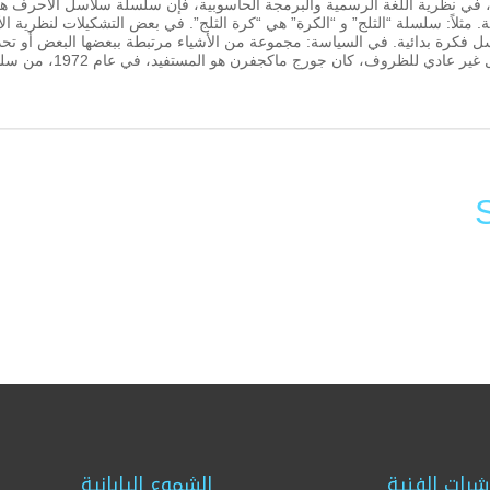
، في نظرية اللغة الرسمية والبرمجة الحاسوبية، فإن سلسلة سلاسل الأحرف ه
 مثلاً: سلسلة “الثلج” و “الكرة” هي “كرة الثلج”. في بعض التشكيلات لنظرية الأو
سل فكرة بدائية. في السياسة: مجموعة من الأشياء مرتبطة ببعضها البعض أو تح
معًا بطريقة تنتج نتيجة معينة أو تؤثر على تسلسل غير عادي للظروف، كان جورج ماك
Li
F
شرات الفنية
الشموع اليابانية