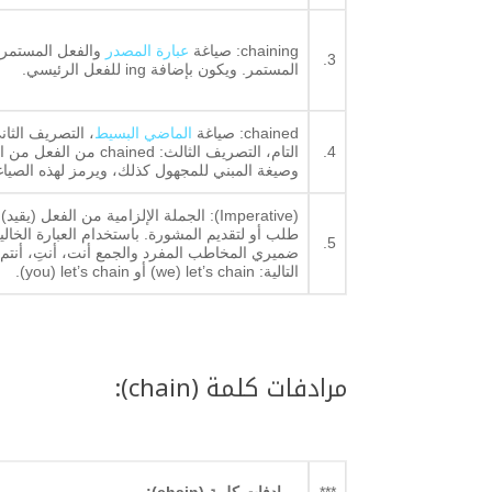
chaining: صياغة
عبارة المصدر
والفعل المستمر 
3.
المستمر. ويكون بإضافة ing للفعل الرئيسي.
chained: صياغة
الماضي البسيط
4.
التام، التصريف الثالث: chained من الفعل من الأزمنة التالية:
وصيغة المبني للمجهول كذلك، ويرمز لهذه الصياغة بـ st p
(Imperative): الجملة الإلزامية من الفعل
طلب أو لتقديم المشورة. باستخدام العبارة الخا
5.
ضميري المخاطب المفرد والجمع أنت، أنتِ، أنتم، 
التالية: we) let’s chain) أو you) let’s chain).
مرادفات كلمة (chain):