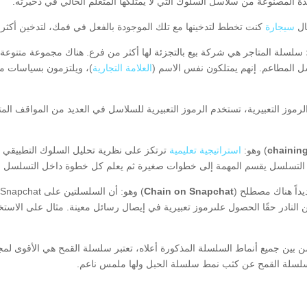
دة المصنوعة من سلاسل السلوك التي لا يمتلكها المتعلم الحالي في ذخيرته.
ال
سيجارة
كنت تخطط لتدخينها مع تلك الموجودة بالفعل في فمك، لتدخين أكث
لسلة المتاجر هي شركة بيع بالتجزئة لها أكثر من فرع. هناك مجموعة متنوعة من
 المطاعم. إنهم يمتلكون نفس الاسم (
العلامة التجارية
)، ويلتزمون بسياسات مت
chaining
) وهو:
استراتيجية تعليمية
. التسلسل يقسم المهمة إلى خطوات صغيرة ثم يعلم كل خطوة داخل التسلسل ب
داً هناك مصطلح (
Chain on Snapchat
من النادر حقًا الحصول علىرموز تعبيرية في إيصال رسائل معينة. مثال على الا
 بين جميع أنماط السلسلة المذكورة أعلاه، تعتبر سلسلة القمح هي الأقوى لمجر
ه سلسلة القمح عن كثب نمط سلسلة الحبل ولها ملمس ناعم.