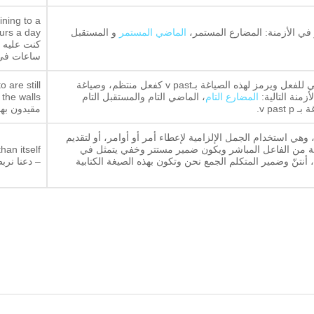
ning to a
في الأزمنة: المضارع المستمر،
الماضي المستمر
و المستقبل
كنت عليه ع
ساعات في 
، التصريف الثاني للفعل ويرمز لهذه الصياغة بـv past كفعل منتظم، وصياغة
 are still
المضارع التام
، الماضي التام والمستقبل التام
v pa.
مقيدون بها
 (يقيد)، وهي استخدام الجمل الإلزامية لإعطاء أمر أو أوامر، أو لتقديم
لية من الفاعل المباشر ويكون ضمير مستتر وخفي يتمثل في
han itself
أنتنّ وضمير المتكلم الجمع نحن وتكون بهذه الصيغة الكتابية
– دعنا نرب