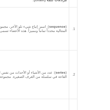
***
مرادفات كلمة (chain):
(
sequence
): اسم: إتباع شيء تلو الآخر، مجم
1.
المتتالية محدداً تماماً ومميزاً. هذه الأعضاء تسمى
(
series
): عدد من الأشياء أو الأحداث من نفس 
2.
القاعة في سلسلة من الغرف الصغيرة. مجموعة بر