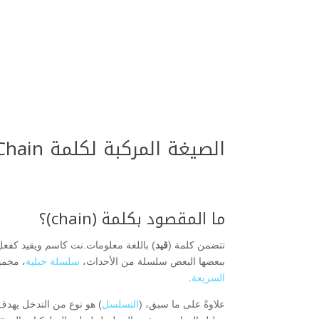
الصيغة المركبة لكلمة Chain
ما المقصود بكلمة (chain)؟
تتضمن كلمة (
قيد
) باللغة معلومات.نت كاسم ويقيد كفع
ببعضها البعض سلسلة من الأحداث،
سلسلة جبلية
، مجمو
السريعة
.
علاوةً على ما سبق، (
التسلسل
) هو نوع من التدخل يهدف