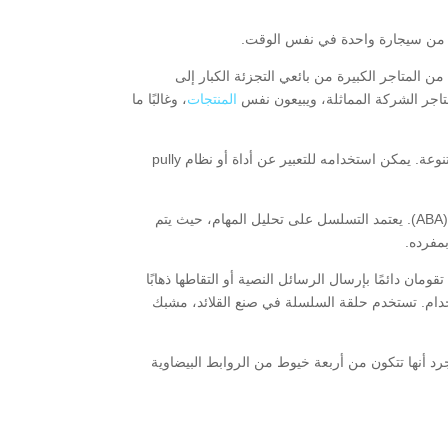
ر من سيجارة واحدة في نفس الوقت.
 المتاجر الكبيرة من بائعي التجزئة الكبار إلى
اجر الشركة المماثلة، ويبيعون نفس
المنتجات
، وغالبًا ما
): ويعني، سلسلة الرموز التعبيرية، تستخدم الرموز التعبيرية للسلاسل في العديد من المواقف المتنوعة. يمكن استخدامه للتعبير عن أداة أو نظام pully
ترتكز على نظرية تحليل السلوك التطبيقي (ABA). يعتمد التسلسل على تحليل المهام، حيث يتم
مفرده.
) وهو: أن السلسلتين على Snapchat تقومان دائمًا بإرسال الرسائل النصية أو التقاطها ذهابًا
ستخدام. تستخدم حلقة السلسلة في صنع القلائد، مشبك
د أنها تتكون من أربعة خيوط من الروابط البيضاوية