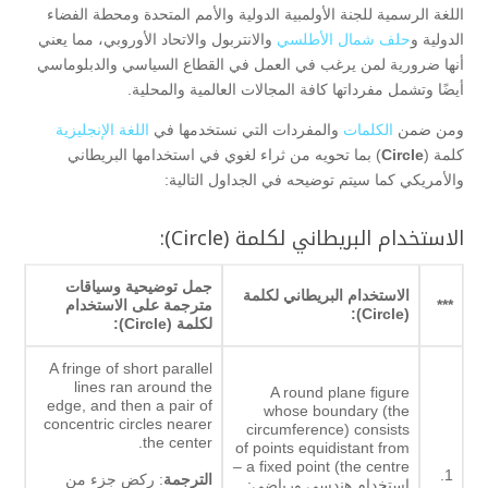
اللغة الرسمية للجنة الأولمبية الدولية والأمم المتحدة ومحطة الفضاء
الدولية و
حلف شمال الأطلسي
والانتربول والاتحاد الأوروبي، مما يعني
أنها ضرورية لمن يرغب في العمل في القطاع السياسي والدبلوماسي
أيضًا وتشمل مفرداتها كافة المجالات العالمية والمحلية.
ومن ضمن
الكلمات
والمفردات التي نستخدمها في
اللغة الإنجليزية
كلمة (
Circle
) بما تحويه من ثراء لغوي في استخدامها البريطاني
والأمريكي كما سيتم توضيحه في الجداول التالية:
الاستخدام البريطاني لكلمة (Circle):
جمل توضيحية وسياقات
الاستخدام البريطاني لكلمة
***
مترجمة على الاستخدام
(Circle):
لكلمة (Circle
):
A fringe of short parallel
lines ran around the
A round plane figure
edge, and then a pair of
whose boundary (the
concentric circles nearer
circumference) consists
the center.
of points equidistant from
a fixed point (the centre –
1.
الترجمة
: ركض جزء من
استخدام هندسي ورياضي: