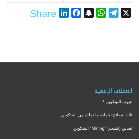
LinkedIn
Facebook
Snapchat
WhatsApp
Telegram
X
Share
العملات الرقمية
عيوب البيتكوين !
ثلاث نصائح لحماية ما تملك من البيتكوين
تعدين (تنقيب) “Mining” البيتكوين