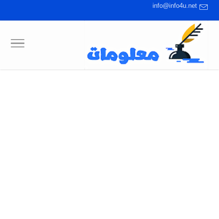
info@info4u.net