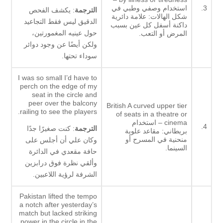
3.
استخدام وصفي وطبي في
الترجمة
: يكشف الفحص
شكل الهالات: علامة دائرية
الدقيق ليس فقط التجاعيد
داكنة أسفل كل عين بسبب
حول عينيه المغمورتين،
المرض أو التعب.
ولكن أيضًا عن وجود دوائر
سوداء تحتها.
I was so small I’d have to
perch on the edge of my
seat in the circle and
peer over the balcony
British A curved upper tier
railing to see the players.
of seats in a theatre or
cinema – استخدام
4.
الترجمة
: كنت صغيرًا جدًا
بريطاني: مقاعد علوية
منحنية في المسرح أو
وكان علي أن أجلس على
السينما.
حافة مقعدي في الدائرة
وألقي نظرة فوق درابزين
الشرفة لرؤية اللاعبين.
Pakistan lifted the tempo
a notch after yesterday’s
match but lacked striking
power in the circle in the