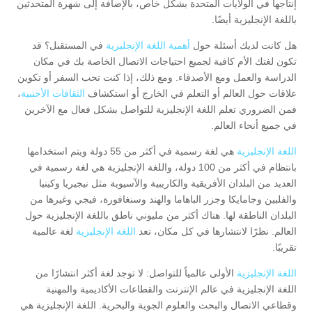
إنتاجها في الولايات المتحدة بشكل خاص، بالإضافة إلى شهرة المتحدثين
باللغة الإنجليزية أيضًا.
هل كانت لديك أسئلة حول
أهمية اللغة الإنجليزية
في المستقبل؟ قد
تكون لغتك الأم كافية لجميع احتياجات الاتصال الخاصة بك في مكان
الدراسة والعمل ومع الأصدقاء. ومع ذلك، إذا كنت تحب السفر أو تكوين
علاقات حول العالم أو التعلم في الخارج أو استكشاف
الثقافات الأجنبية
،
فمن الضروري تعلم اللغة الإنجليزية للتواصل بشكل فعال مع الآخرين
في جميع أنحاء العالم.
اللغة الإنجليزية
هي لغة رسمية في أكثر من 55 دولة ويتم استخدامها
بانتظام في أكثر من 100 دولة، واللغة الإنجليزية هي لغة رسمية في
العديد من البلدان الأفريقية والكاريبية والآسيوية مثل نيجيريا وكينيا
والفلبين وجامايكا وجزر الباهاما والهند وسنغافورة، فيجي وغيرها من
البلدان الناطقة لها. هناك أكثر من مليوني ناطق باللغة الإنجليزية حول
العالم. نظرًا لانتشارها في كل مكان، تعد
اللغة الإنجليزية
لغة عالمية
تقريبًا.
اللغة الإنجليزية
الأولى عالمياً للتواصل: لا توجد لغة أكثر انتشارًا من
اللغة الإنجليزية في عالم الإنترنت والقطاعات الأكاديمية والمهنية
وقطاعي الاتصال والبحث والعلوم الجوية والبحرية. اللغة الإنجليزية هي