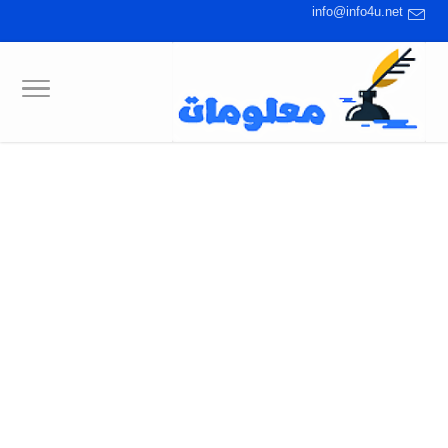
info@info4u.net