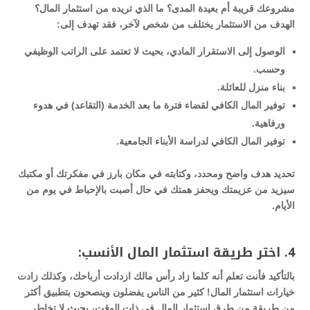
مشروعك قريبة أم بعيدة المدى؟ ما الذي تريده من استثمار المال؟
الهدف من الاستثمار يختلف من شخص لآخر، فقد تهدف إلى:
الوصول إلى الاستقرار المادي، بحيث لا تعتمد على الراتب الوظيفي
وحسب.
بناء منزل للعائلة.
توفير المال الكافي لقضاء فترة ما بعد الخدمة (التقاعد) في هدوء
ورفاهية.
توفير المال الكافي لدراسة الأبناء الجامعية.
تحديد هدف واضح ومحدد، وكتابته في مكان بارز في مفكرتك أو مكتبك
سيزيد من عزيمتك ويحفز همتك في حال أصبت بالإحباط في يوم من
الأيام.
4. اختر طريقة استثمار المال الأنسب:
بالتأكيد فأنت تعلم أنه كلما زاد رأس مالك ازدادت أرباحك، وكذلك زادت
خيارات استثمار المال! كثير من الناس يفضلون وينصحون بتطبيق أكثر
من طريقة من طرق استثمار المال في ذات الوقت، بحيث لا تخاطر