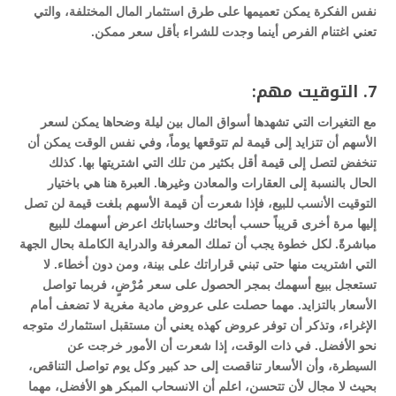
نفس الفكرة يمكن تعميمها على طرق استثمار المال المختلفة، والتي
تعني اغتنام الفرص أينما وجدت للشراء بأقل سعر ممكن.
7. التوقيت مهم:
مع التغيرات التي تشهدها أسواق المال بين ليلة وضحاها يمكن لسعر
الأسهم أن تتزايد إلى قيمة لم تتوقعها يوماً، وفي نفس الوقت يمكن أن
تنخفض لتصل إلى قيمة أقل بكثير من تلك التي اشتريتها بها. كذلك
الحال بالنسبة إلى العقارات والمعادن وغيرها. العبرة هنا هي باختيار
التوقيت الأنسب للبيع، فإذا شعرت أن قيمة الأسهم بلغت قيمة لن تصل
إليها مرة أخرى قريباً حسب أبحاثك وحساباتك اعرض أسهمك للبيع
مباشرةً. لكل خطوة يجب أن تملك المعرفة والدراية الكاملة بحال الجهة
التي اشتريت منها حتى تبني قراراتك على بينة، ومن دون أخطاء. لا
تستعجل ببيع أسهمك بمجر الحصول على سعر مُرْضٍ، فربما تواصل
الأسعار بالتزايد. مهما حصلت على عروض مادية مغرية لا تضعف أمام
الإغراء، وتذكر أن توفر عروض كهذه يعني أن مستقبل استثمارك متوجه
نحو الأفضل. في ذات الوقت، إذا شعرت أن الأمور خرجت عن
السيطرة، وأن الأسعار تناقصت إلى حد كبير وكل يوم تواصل التناقص،
بحيث لا مجال لأن تتحسن، اعلم أن الانسحاب المبكر هو الأفضل، مهما