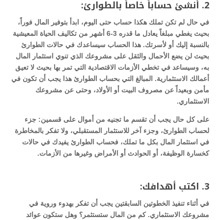
2. أنشئ حساباً خاصاً بالطوارئ:
في حال لم تكن تملك هكذا حساب حتى اليوم، ابدأ بتوفير المال فوراً،
بحيث يغطي مبلغاً يعادل ما قدره 3-6 أشهر من تكاليف الحياة المعيشية
بالنسبة إليك أو لأسرتك. هذا الحساب سيساعدك في حالات الطوارئ
بحيث لن يضع الأحمال والثقل على مشروعك الذي تنوي استثمار المال
به، وسيساعد في تخطي الأزمات الاقتصادية التي تمر بها بحيث لا تعيق
أعمالك الاستثمارية. المبالغ التي بحساب الطوارئ هذا يجب أن تكون في
مأمن وبعيداً عن مصروف البيت أو الأولاد، وحتى عن مشروعك
الاستثماري.
على كل حال يجب أن تقسم ما تجنيه من أموال على قسمين: جزء
لحساب الطوارئ، وجزء آخر للاستثمار المستقبلي، ولا تفكر بالمخاطرة
في استثمار المال بكل ما تملك، فحساب الطوارئ يفيدك في حالات
كخسارة الوظيفة، أو الحوادث أو الأمراض وغيرها من الأزمات.
3. اكتب أهدافك:
في أثناء تنفيذ الخطوتين السابقتين يجب أن تفكر بهدوء وروية في
مشروعك الاستثماري. كم من المال ستستثمر؟ وهل ستكون عوائد