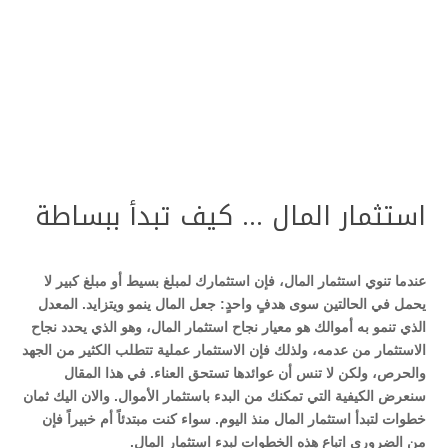
استثمار المال … كيف تبدأ ببساطة
عندما تنوي استثمار المال، فإن استثمارك لمبلغ بسيط أو مبلغ كبير لا
يحمل في الحالتين سوى هدفٍ واحدٍ: جعل المال ينمو ويتزايد. المعدل
الذي تنمو به أموالك هو معيار نجاح استثمار المال، وهو الذي يحدد نجاح
الاستثمار من عدمه، ولذلك فإن الاستثمار عملية تتطلب الكثير من الجهد
والحرص، ولكن لا تنس أن عوائدها تستحق العناء. في هذا المقال
سنعرض الكيفية التي تمكنك من البدء باستثمار الأموال. والان اليك ثمان
خطوات لتبدأ استثمار المال منذ اليوم. سواء كنت مبتدئاً أم خبيراً فإن
من الضروري اتباع هذه الخطوات لبدء استثمار المال.