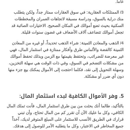
عاماً.
3/ الممتلكات العقارية: في سوق العقارات ممتاز جداً، ولكن يتطلب
منك دراية بالسوق، ودراسة مسبقة لاتجاهات العمران والمخططات
السكنية بحيث تضع أموالك في المكان الصحيح. الاختيارات الصائبة قد
تجعل أموالك تتضاعف آلاف الأضعاف في غضون سنوات قليلة.
4/ الذهب والمعادن الثمينة: شراء الذهب تحديداً، أو غيره من المعادن
الثمينة كالفضة والألماس طرق وأفكار ممتازة في استثمار المال، فهي
غير معرضة للضرائب، وتحتفظ بقيمتها مع الزمن وبذلك تحفظ أموالك
من مشكلات التضخم في السوق، وفي ذات الوقت هي سهلة التخزين،
وسهلة التحويل إلى نقد، فكلما احتجت إلى الأموال يمكنك بيع جزء منها
دون أي ضرر أو مشكلة.
5. وفر الأموال الكافية لبدء استثمار المال:
بالتأكيد، طالما أنك بحثت من بين طرق استثمار المال، فأنت تملك المال
الكافي، وكل ما عليك الآن أن تقرر كم من المال تحتاج، وأن تبني
قرارك في الطريق الأنسب للاستثمار على المبلغ المتوفر لديك، آخذاّ
جميع المخاطر في الاعتبار، وكل ما يتطلبه الأمر للوصول إلى هدفك.