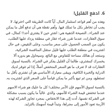
6. ادفع القليل!
وهذه من أهم قواعد استثمار المال. أياً كانت الطريقة التي اخترتها، لا
يجب أن تخاطر بكل ما تملك فيها. وأهم نقطة هي أن تدفع أقل ما يمكن
عند الشراء.. النصيحة الذهبية هي: اشترِ حين لا يشتري أحد!! كمثال، في
سوق العقارات، عندما تقرر شراء عقار في منطقة يزداد عليها الطلب،
يكون من الصعب الحصول على سعر مناسب، وعلى النقيض، في حال
اشتريت في منطقة الطلب عليها قليل ستقل المنافسة الشرائية،
وستجد أن هنالك مساحة للتفاوض مع البائع، وسيحاول هو بدوره ألا
يخسرك كمشتري، طالما أن القليل يفكر في الشراء. بالنسبة لسوق
العقارات قد لا تعرف ما هو السعر المنخفض أصلاً، إذا لم تتوفر لديك
الدراية والخبرة الكافية، ويبقى معيارك الأساسي هو أن تشتري بأقل ما
تستطيع، ومن ثم تبيع بأكبر ما يمكن قياساً على السعر الذي اشتريت به.
بالنسبة لسوق الأسهم فإن الأمر مختلف! كل ما عليك هو شراء الاسهم
عندما تنخفض قيمة الشراء للأسهم، والذي غالباً ما يكون بسبب مشكلة
في الشركة نفسها، أدت إلى هذا الانخفاض. بمجرد تجاوز الشركة لهذه
الأزمة تعود الأمور إلى مجراها، وتبدأ قيمة أسهمك بالتزايد.