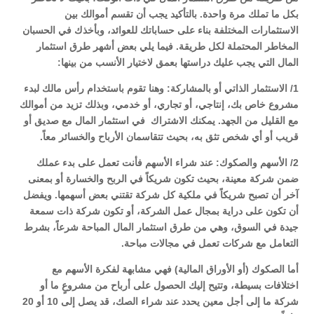
بكل ما تملك مرة واحدة. بالتأكيد يجب أن تقسم أموالك بين
الاستثمارات المختلفة بناء على حساباتك للعوائد، وبأخذك في الحسبان
المخاطر المحتملة لكل طريقة. فيما يلي بعض أشهر طرق استثمار
المال التي يجب عليك دراستها بعمق لاختيار الأنسب من بينها:
1/ الاستثمار الذاتي أو بالمشاركة: وهنا تقوم باستخدام رأس مالك لبدء
مشروع خاص بك، إنتاجي، أو تجاري، أو خدمي، وبذلك تزيد من أموالك
مع القليل من الجهد. يمكنك الاشتراك في استثمار المال مع صديق أو
قريب أو أي شخص تثق به، بحيث تتقاسمان الأرباح والخسائر معاً.
2/ الأسهم والصكوك: عند شراء الأسهم فأنت تعمل على بدء عملك
ضمن شركة معينة، بحيث تكون شريكاً في الربح والخسارة أو بمعنى
آخر أن تصبح شريكاً في ملكية كل شركة تقتني بعض أسهمها. ويفضل
أن تكون على دراية بمجال عمل الشركة، أو تكون شركة ذات سمعة
جيدة في السوق، وهي من طرق استثمار المال المباحة شرعاً، بشرط
التعامل مع شركات تعمل في مجالات مباحة.
أما الصكوك (أو الأوراق المالية) فهي مشابهة لفكرة الأسهم مع
اختلافات بسيطة، وتتيح إليك الحصول على أرباح من مشروعٍ ما أو
شركة ما إلى أجل معين يحدد عند شراء الصك، قد يصل إلى 10 أو 20